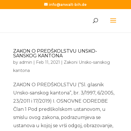
info@anwalt-bih.de
ZAKON O PREDŠKOLSTVU UNSKO-
SANSKOG KANTONA
by
admin
|
Feb 11, 2021
|
Zakoni Unsko-sanskog
kantona
ZAKON O PREDŠKOLSTVU (“Sl. glasnik
Unsko-sanskog kantona”, br. 3/1997, 6/2005,
23/2011 i 17/2019) I. OSNOVNE ODREDBE
Član 1 Pod predškolskom ustanovom, u
smislu ovog zakona, podrazumjeva se
ustanova u kojoj se vrši odgoj, obrazovanje,