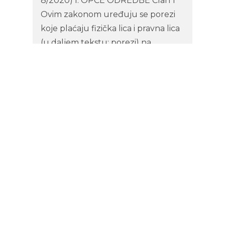
8/2020) I. OPĆE ODREDBE Član 1
Ovim zakonom uređuju se porezi
koje plaćaju fizička lica i pravna lica
(u daljem tekstu: porezi) na
području Tuzlanskog kantona (u
daljem tekstu: Kanton). II. VRSTE I
RASPODJELA POREZA Član 2
Porezi propisani ovim zakonom su:
1. Porez na imovinu, 2. Porez na
nasljeđe i poklon. Član 3 Prihodi od
poreza propisanih članom 2. ovog
zakona se raspoređuju u budžete
gradova i općina u iznosu od 100%.
1. POREZ NA IMOVINU Član […]