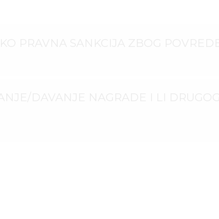
O PRAVNA SANKCIJA ZBOG POVREDE
ANJE/DAVANJE NAGRADE I LI DRUGOG 
TI U BOSNI I HERCEGOVINI