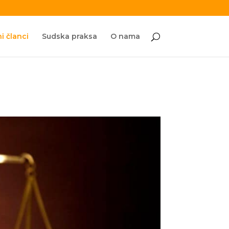
i članci
Sudska praksa
O nama