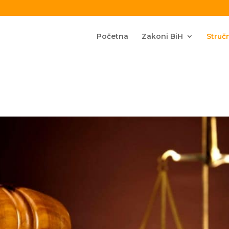
Početna
Zakoni BiH
Stručn