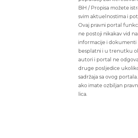
BiH / Propisa možete istr
svim aktuelnostima i po
Ovaj pravni portal funk
ne postoji nikakav vid na
informacije i dokumenti 
besplatni i u trenutku ob
autori i portal ne odgov
druge posljedice ukoli
sadržaja sa ovog portala
ako imate ozbiljan prav
lica.