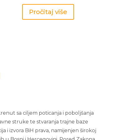
Pročitaj više
H
renut sa ciljem poticanja i poboljšanja
vne struke te stvaranja trajne baze
ija i izvora BiH prava, namijenjen širokoj
ih u Bosni i Hercegovini. Pored Zakona