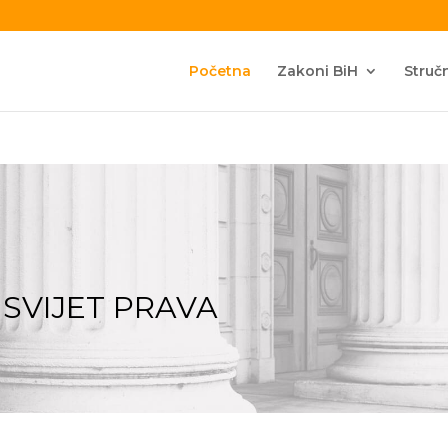
Početna
Zakoni BiH
Stručn
 SVIJET PRAVA