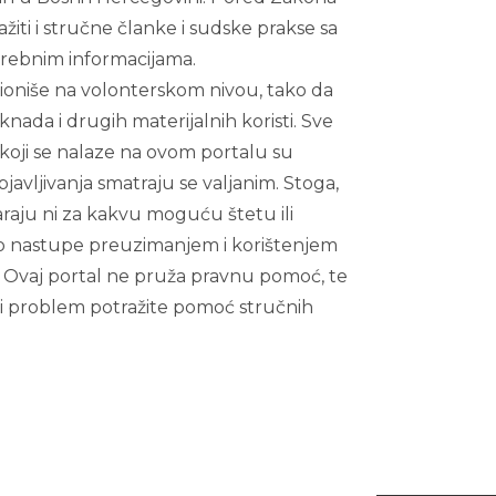
ažiti i stručne članke i sudske prakse sa
trebnim informacijama.
cioniše na volonterskom nivou, tako da
knada i drugih materijalnih koristi. Sve
koji se nalaze na ovom portalu su
javljivanja smatraju se valjanim. Stoga,
araju ni za kakvu moguću štetu ili
ko nastupe preuzimanjem i korištenjem
. Ovaj portal ne pruža pravnu pomoć, te
ni problem potražite pomoć stručnih