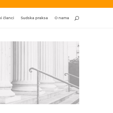
i članci
Sudska praksa
O nama