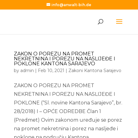
info@anwalt-bih.de
ZAKON O POREZU NA PROMET
NEKRETNINA I POREZU NA NASLIJEĐE I
POKLONE KANTONA SARAJEVO
by
admin
|
Feb 10, 2021
|
Zakoni Kantona Sarajevo
ZAKON O POREZU NA PROMET
NEKRETNINA I POREZU NA NASLIJEĐE I
POKLONE (“Sl. novine Kantona Sarajevo”, br.
28/2018) I – OPĆE ODREDBE Član 1
(Predmet) Ovim zakonom uređuje se porez
na promet nekretnina i porez na nasljeđe i
poklone na području Kantona...