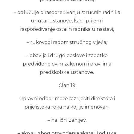
– odlučuje o raspoređivanju stručnih radnika
unutar ustanove, kao i prijem i
raspoređivanje ostalih radnika u nastavi,
– rukovodi radom stručnog vijeća,
– obavlja i druge poslove i zadatke
predviđene ovim zakonom i pravilima
predškolske ustanove.
Član 19
Upravni odbor može razriješiti direktora i
prije isteka roka na koji je imenovan:
– na lični zahljev,
– ako su zbog provođenja akata ili odluke