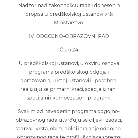
Nadzor nad zakonitošću rada i donesenih
propisa u predškolskoj ustanovi vrši
Ministarstvo.
IV. ODGOJNO-OBRAZOVNI RAD
Član 24
U predškolskoj ustanovi, u okviru osnova
programa predškolskog odgoja i
obrazovanja, u istoj ustanovi ili posebno,
realizuju se primarni,kraći, specijalizirani,
specijalni i kompezacioni programi.
Svakim od navedenih programa odgojno-
obrazovnog rada utvrđuju se ciljevi i zadaci,
sadržaj i vrsta, obim, oblici i trajanje odgojno-
obrazovnog rada te profil i školska sprema