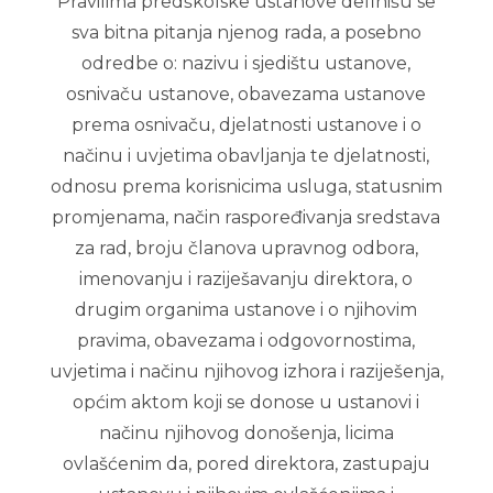
Pravilima predškolske ustanove definišu se
sva bitna pitanja njenog rada, a posebno
odredbe o: nazivu i sjedištu ustanove,
osnivaču ustanove, obavezama ustanove
prema osnivaču, djelatnosti ustanove i o
načinu i uvjetima obavljanja te djelatnosti,
odnosu prema korisnicima usluga, statusnim
promjenama, način raspoređivanja sredstava
za rad, broju članova upravnog odbora,
imenovanju i raziješavanju direktora, o
drugim organima ustanove i o njihovim
pravima, obavezama i odgovornostima,
uvjetima i načinu njihovog izhora i raziješenja,
općim aktom koji se donose u ustanovi i
načinu njihovog donošenja, licima
ovlašćenim da, pored direktora, zastupaju