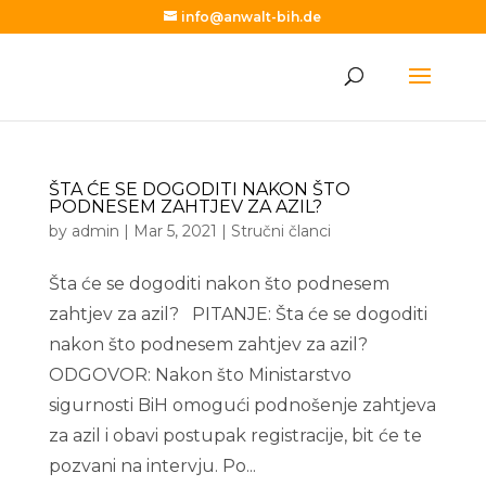
info@anwalt-bih.de
ŠTA ĆE SE DOGODITI NAKON ŠTO
PODNESEM ZAHTJEV ZA AZIL?
by
admin
|
Mar 5, 2021
|
Stručni članci
Šta će se dogoditi nakon što podnesem
zahtjev za azil? PITANJE: Šta će se dogoditi
nakon što podnesem zahtjev za azil?
ODGOVOR: Nakon što Ministarstvo
sigurnosti BiH omogući podnošenje zahtjeva
za azil i obavi postupak registracije, bit će te
pozvani na intervju. Po...