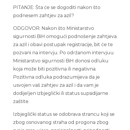
PITANJE: Šta će se dogoditi nakon što
podnesem zahtjev za azil?
ODGOVOR: Nakon što Ministarstvo
sigurnosti BiH omogući podnošenje zahtjeva
za azil i obavi postupak registracije, bit će te
pozvani na intervju. Po održanom intervjuu
Ministarstvo sigurnosti BiH donosi odluku
koja može biti pozitivna ili negativna.
Pozitivna odluka podrazumijeva da je
usvojen vaš zahtjev za azil i da vam je
dodijeljen izbjeglički ili status supsidijarne
zaštite.
Izbjeglički status se odobrava strancu koji se
zbog osnovanog straha od progona zbog