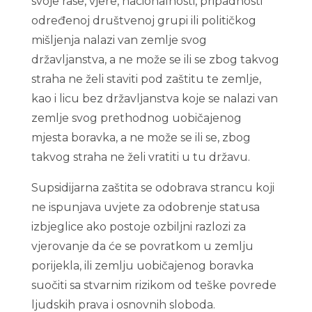
svoje rase, vjere, nacionalnosti, pripadnosti
određenoj društvenoj grupi ili političkog
mišljenja nalazi van zemlje svog
državljanstva, a ne može se ili se zbog takvog
straha ne želi staviti pod zaštitu te zemlje,
kao i licu bez državljanstva koje se nalazi van
zemlje svog prethodnog uobičajenog
mjesta boravka, a ne može se ili se, zbog
takvog straha ne želi vratiti u tu državu.
Supsidijarna zaštita se odobrava strancu koji
ne ispunjava uvjete za odobrenje statusa
izbjeglice ako postoje ozbiljni razlozi za
vjerovanje da će se povratkom u zemlju
porijekla, ili zemlju uobičajenog boravka
suočiti sa stvarnim rizikom od teške povrede
ljudskih prava i osnovnih sloboda.