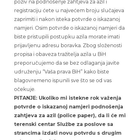
poziv na podnošenje zahtjeva za azil i
registraciju ćete u najvećem broju slučajeva
zaprimiti i nakon isteka potvrde o iskazanoj
namjeri. Osim potvrde o iskazanoj namjeri da
biste pristupili postupku azila morate imati
prijavljenu adresu boravka. Zbog složenosti
propisa i obaveza tražitelja azila u BiH
preporučujemo da se bez odlaganja javite
udruženju “Vaša prava BiH” kako biste
blagovremeno ispunili sve što se od vas
očekuje.
PITANJE: Ukoliko mi istekne rok važenja
potvrde o iskazanoj namjeri podnošenja
zahtjeva za azil (police paper), da li će mi
terenski centar Službe za poslove sa
strancima izdati novu potvrdu s drugim