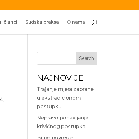
i članci
Sudska praksa
O nama
Search
NAJNOVIJE
Trajanje mjera zabrane
u ekstradicionom
4,
postupku
Nepravo ponavljanje
krivičnog postupka
Bitne povrede