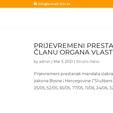
info@anwalt-bih.de
PRIJEVREMENI PREST
ČLANU ORGANA VLAST
by
admin
|
Mar 5, 2021
|
Stručni članci
Prijevremeni prestanak mandata izabran
zakona Bosne i Hercegovine (“Službeni gl
25/05, 52/05, 65/05, 77/05, 11/06, 24/06, 32