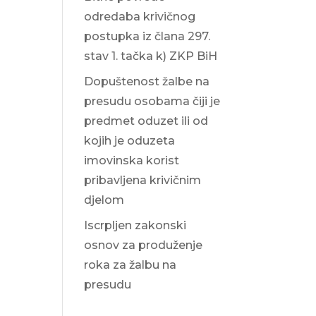
odredaba krivičnog
postupka iz člana 297.
stav 1. tačka k) ZKP BiH
Dopuštenost žalbe na
presudu osobama čiji je
predmet oduzet ili od
kojih je oduzeta
imovinska korist
pribavljena krivičnim
djelom
Iscrpljen zakonski
osnov za produženje
roka za žalbu na
presudu