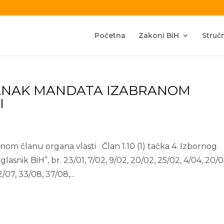
Početna
Zakoni BiH
Stručn
ANAK MANDATA IZABRANOM
I
om članu organa vlasti Član 1.10 (1) tačka 4. Izbornog
asnik BiH”, br. 23/01, 7/02, 9/02, 20/02, 25/02, 4/04, 20/0
/07, 33/08, 37/08,...