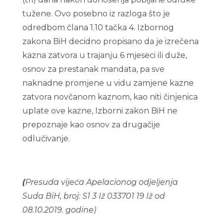
tužene. Ovo posebno iz razloga što je
odredbom člana 1.10 tačka 4. Izbornog
zakona BiH decidno propisano da je izrečena
kazna zatvora u trajanju 6 mjeseci ili duže,
osnov za prestanak mandata, pa sve
naknadne promjene u vidu zamjene kazne
zatvora novčanom kaznom, kao niti činjenica
uplate ove kazne, Izborni zakon BiH ne
prepoznaje kao osnov za drugačije
odlučivanje.
(
Presuda vijeća Apelacionog odjeljenja
Suda BiH, broj: S1 3 Iž 033701 19 Iž od
08.10.2019. godine)