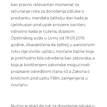
kao pravno relevantan momenat za
računanje roka za donošenja odluke o
prestanku mandata žalitelju dan kada je
cjelokupan postupak provjere završen,
odnosno kada je tužena, dopisom
Opštinskog suda u Livnu od 19.09.2019.
godine, obaviještena da žalitelj u paricionom
roku nije izvršio uplatu novčane kazne koja
je prethodno bila određena kao zatvorska, a
koja je korištenjem zakonske mogućnosti
propisane odredbom člana 43 a Zakona o
krivičnom postupku FBiH, zamijenjena u
novčanu.
Nužno je istaći da rok za donošenje oduke o