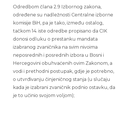
Odredbom člana 2.9 Izbornog zakona,
određene su nadležnosti Centralne izborne
komisije BiH, pa je tako, između ostalog,
tačkom 14. iste odredbe propisano da CIK
donosi odluku o prestanku mandata
izabranog zvaničnika na svim nivoima
neposrednih i posrednih izbora u Bosni i
Hercegovini obuhvaćenih ovim Zakonom, a
vodi i prethodni postupak, gdje je potrebno,
o utvrđivanju činjeničnog stanja (u slučaju
kada je izabrani zvaničnik podnio ostavku, da
je to učinio svojom voljom);