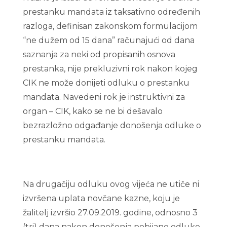
prestanku mandata iz taksativno određenih
razloga, definisan zakonskom formulacijom
“ne dužem od 15 dana” računajući od dana
saznanja za neki od propisanih osnova
prestanka, nije prekluzivni rok nakon kojeg
CIK ne može donijeti odluku o prestanku
mandata. Navedeni rok je instruktivni za
organ – CIK, kako se ne bi dešavalo
bezrazložno odgađanje donošenja odluke o
prestanku mandata.
Na drugačiju odluku ovog vijeća ne utiče ni
izvršena uplata novčane kazne, koju je
žalitelj izvršio 27.09.2019. godine, odnosno 3
(tri) dana nakon donošenja pobijane odluke