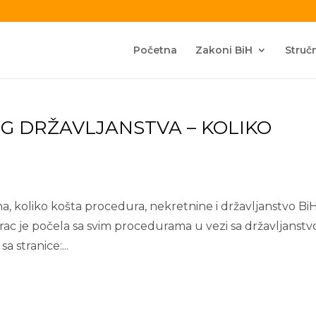
Početna
Zakoni BiH
Stručn
G DRŽAVLJANSTVA – KOLIKO
a, koliko košta procedura, nekretnine i državljanstvo Bi
rac je počela sa svim procedurama u vezi sa državljanst
a stranice:...