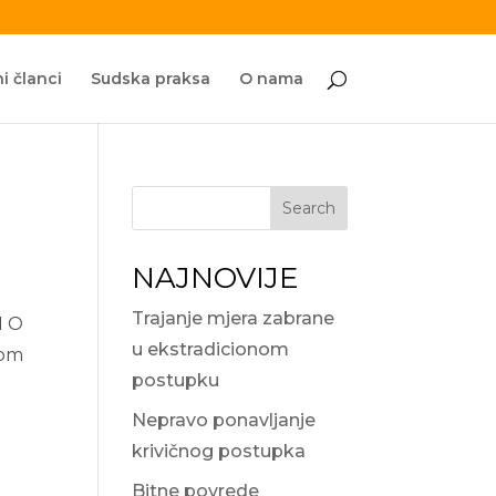
i članci
Sudska praksa
O nama
Search
NAJNOVIJE
Trajanje mjera zabrane
H O
u ekstradicionom
vom
postupku
Nepravo ponavljanje
krivičnog postupka
Bitne povrede