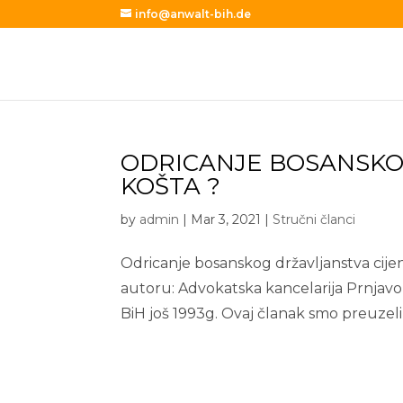
info@anwalt-bih.de
ODRICANJE BOSANSKO
KOŠTA ?
by
admin
|
Mar 3, 2021
|
Stručni članci
Odricanje bosanskog državljanstva cijen
autoru: Advokatska kancelarija Prnjavo
BiH još 1993g. Ovaj članak smo preuzeli s