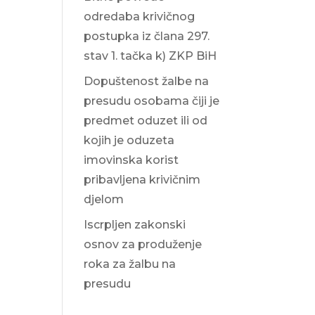
odredaba krivičnog
postupka iz člana 297.
stav 1. tačka k) ZKP BiH
Dopuštenost žalbe na
presudu osobama čiji je
predmet oduzet ili od
kojih je oduzeta
imovinska korist
pribavljena krivičnim
djelom
Iscrpljen zakonski
osnov za produženje
roka za žalbu na
presudu