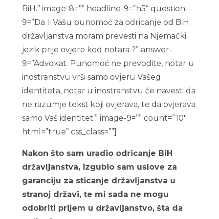
BiH.” image-8=”” headline-9=”h5″ question-
9=”Da li Vašu punomoć za odricanje od BiH
državljanstva moram prevesti na Njemački
jezik prije ovjere kod notara ?” answer-
9=”Advokat: Punomoć ne prevodite, notar u
inostranstvu vrši samo ovjeru Vašeg
identiteta, notar u inostranstvu će navesti da
ne razumje tekst koji ovjerava, te da ovjerava
samo Vaš identitet.” image-9=”” count=”10″
html=”true” css_class=””]
Nakon što sam uradio odricanje BiH
državljanstva, izgubio sam uslove za
garanciju za sticanje državljanstva u
stranoj državi, te mi sada ne mogu
odobriti prijem u državljanstvo, šta da