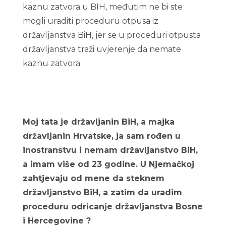
kaznu zatvora u BIH, međutim ne bi ste
mogli uraditi proceduru otpusa iz
državljanstva BiH, jer se u proceduri otpusta
državljanstva traži uvjerenje da nemate
kaznu zatvora.
Odricanje bosanskog
državljanstva cijena 2023/ 2022
Moj tata je državljanin BiH, a majka
državljanin Hrvatske, ja sam rođen u
inostranstvu i nemam državljanstvo BiH,
a imam više od 23 godine. U Njemačkoj
zahtjevaju od mene da steknem
državljanstvo BiH, a zatim da uradim
proceduru odricanje državljanstva Bosne
i Hercegovine ?