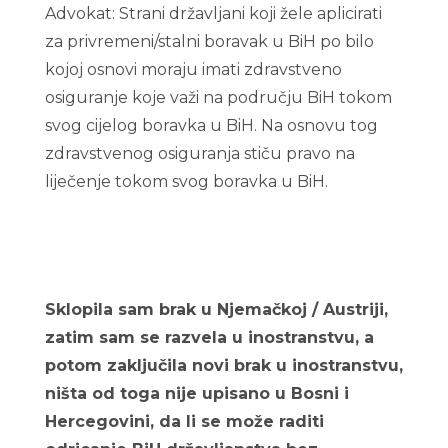
Advokat: Strani državljani koji žele aplicirati
za privremeni/stalni boravak u BiH po bilo
kojoj osnovi moraju imati zdravstveno
osiguranje koje važi na području BiH tokom
svog cijelog boravka u BiH. Na osnovu tog
zdravstvenog osiguranja stiču pravo na
liječenje tokom svog boravka u BiH.
Bosanski konzulat Frankfurt ispis iz
drzavljanstva
Sklopila sam brak u Njemačkoj / Austriji,
zatim sam se razvela u inostranstvu, a
potom zaključila novi brak u inostranstvu,
ništa od toga nije upisano u Bosni i
Hercegovini, da li se može raditi