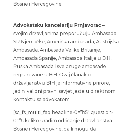
Bosne i Hercegovine.
Odricanje bosanskog
državljanstva cijena 2023/ 2022
Advokatsku kancelariju Prnjavorac
–
svojim državljanima preporučuju Ambasada
SR Njemačke, Američka ambasada, Austrijska
Ambasada, Ambasada Velike Britanije,
Ambasada Španije, Ambasada Italije u BiH,
Ruska Ambasada i sve druge ambasade
registrovane u BiH. Ovaj članak o
državljanstvu BIH je informativne prirore,
jedini validni pravni savjet jeste u direktnom
kontaktu sa advokatom.
[sc_fs_multi_faq headline-0=”h5″ question-
0=”Ukoliko uradim odricanje državljanstva
Bosne i Hercegovine, da li mogu da