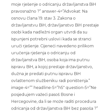
moje rješenje o odricanju državljanstva BiH
pravosnažno ?” answer-4=”Advokat: Na
osnovu člana 19. stav 3. Zakona o
državljanstvu BiH, državljanstvo BiH prestaje
osobi kada nadležni organ utvrdi da su
ispunjeni potrebni uslovi i kada se stranci
uruči rješenje. Cijeneći navedeno prilikom
uručenja rješenja o odricanju od
državljanstva BiH, osoba koja ima putnu
ispravu BiH, a kojoj prestaje državljanstvo,
dužna je predati putnu ispravu BiH
ovlaštenom službeniku radi poništenja.”
image-4=”” headline-5=”h5″ question-5=”Ne
posjedujem važeći pasoš Bosne i
Hercegovine, da li se može raditi procedura
odricanja od državljanstva BiH bez pasoša ?”