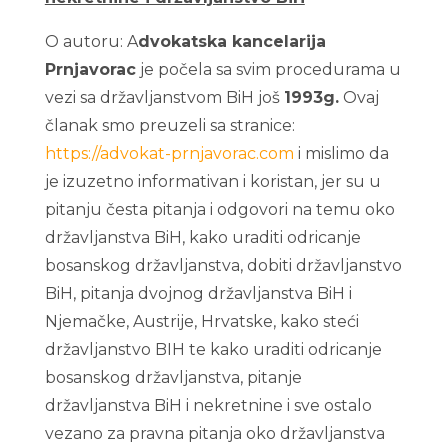
O autoru: A
dvokatska kancelarija
Prnjavorac
je počela sa svim procedurama u
vezi sa državljanstvom BiH još
1993g.
Ovaj
članak smo preuzeli sa stranice:
https://advokat-prnjavorac.com
i mislimo da
je izuzetno informativan i koristan, jer su u
pitanju česta pitanja i odgovori na temu oko
državljanstva BiH, kako uraditi odricanje
bosanskog državljanstva, dobiti državljanstvo
BiH, pitanja dvojnog državljanstva BiH i
Njemačke, Austrije, Hrvatske, kako steći
državljanstvo BIH te kako uraditi odricanje
bosanskog državljanstva, pitanje
državljanstva BiH i nekretnine i sve ostalo
vezano za pravna pitanja oko državljanstva