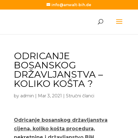
info@anwalt-bih.de
ODRICANJE
BOSANSKOG
DRŽAVLJANSTVA –
KOLIKO KOŠTA ?
by
admin
|
Mar 3, 2021
|
Stručni članci
Odricanje bosanskog državljanstva
cijena, koliko košta procedura,
nekretnine i državljanstvo BiH