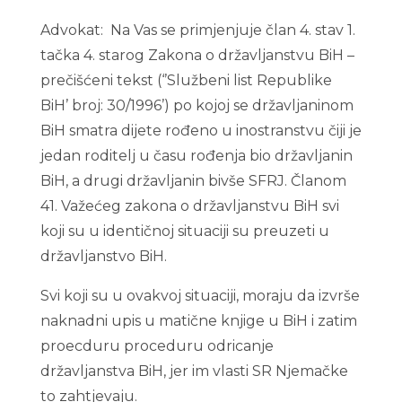
Advokat: Na Vas se primjenjuje član 4. stav 1.
tačka 4. starog Zakona o državljanstvu BiH –
prečišćeni tekst (‘’Službeni list Republike
BiH’ broj: 30/1996’) po kojoj se državljaninom
BiH smatra dijete rođeno u inostranstvu čiji je
jedan roditelj u času rođenja bio državljanin
BiH, a drugi državljanin bivše SFRJ. Članom
41. Važećeg zakona o državljanstvu BiH svi
koji su u identičnoj situaciji su preuzeti u
državljanstvo BiH.
Svi koji su u ovakvoj situaciji, moraju da izvrše
naknadni upis u matične knjige u BiH i zatim
proecduru proceduru odricanje
državljanstva BiH, jer im vlasti SR Njemačke
to zahtjevaju.