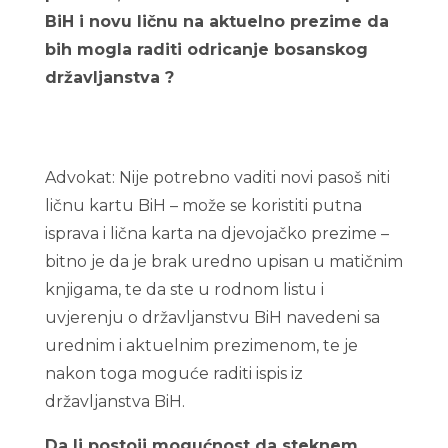
BiH i novu ličnu na aktuelno prezime da
bih mogla raditi odricanje bosanskog
državljanstva ?
Ministarstvo civilnih poslova BiH ispis iz
drzavljanstva
Advokat: Nije potrebno vaditi novi pasoš niti
ličnu kartu BiH – može se koristiti putna
isprava i lična karta na djevojačko prezime –
bitno je da je brak uredno upisan u matičnim
knjigama, te da ste u rodnom listu i
uvjerenju o državljanstvu BiH navedeni sa
urednim i aktuelnim prezimenom, te je
nakon toga moguće raditi ispis iz
državljanstva BiH.
Da li postoji mogućnost da steknem