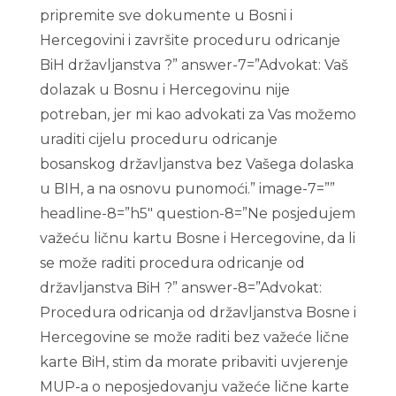
pripremite sve dokumente u Bosni i
Hercegovini i završite proceduru odricanje
BiH državljanstva ?” answer-7=”Advokat: Vaš
dolazak u Bosnu i Hercegovinu nije
potreban, jer mi kao advokati za Vas možemo
uraditi cijelu proceduru odricanje
bosanskog državljanstva bez Vašega dolaska
u BIH, a na osnovu punomoći.” image-7=””
headline-8=”h5″ question-8=”Ne posjedujem
važeću ličnu kartu Bosne i Hercegovine, da li
se može raditi procedura odricanje od
državljanstva BiH ?” answer-8=”Advokat:
Procedura odricanja od državljanstva Bosne i
Hercegovine se može raditi bez važeće lične
karte BiH, stim da morate pribaviti uvjerenje
MUP-a o neposjedovanju važeće lične karte