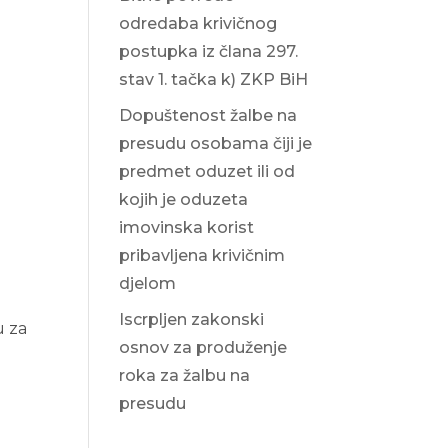
odredaba krivičnog
postupka iz člana 297.
stav 1. tačka k) ZKP BiH
Dopuštenost žalbe na
presudu osobama čiji je
predmet oduzet ili od
kojih je oduzeta
imovinska korist
pribavljena krivičnim
djelom
Iscrpljen zakonski
u za
osnov za produženje
roka za žalbu na
presudu