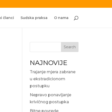
i članci
Sudska praksa
O nama
Search
NAJNOVIJE
Trajanje mjera zabrane
u ekstradicionom
postupku
Nepravo ponavljanje
krivičnog postupka
Bitne povrede