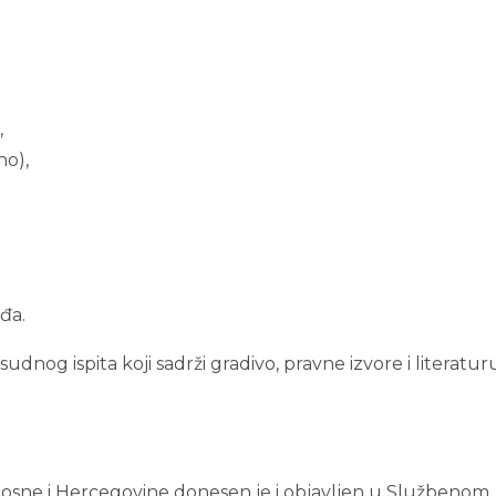
,
no),
đa.
udnog ispita koji sadrži gradivo, pravne izvore i literatur
osne i Hercegovine donesen je i objavljen u Službenom