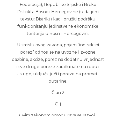
Federacija), Republike Srpske i Brčko
Distrikta Bosne i Hercegovine (u daljem
tekstu: Distrikt) kao i pružiti podršku
funkcionisanju jedinstvene ekonomske
teritorije u Bosni i Hercegovini.
U smislu ovog zakona, pojam “indirektni
porez” odnosi se na uvozne i izvozne
dažbine, akcize, porez na dodatnu vrijednost
i sve druge poreze zaračunate na robu i
usluge, uključujući i poreze na promet i
putarine.
Član 2
Cilj
Ovim zakonom omogućava se razvoj i