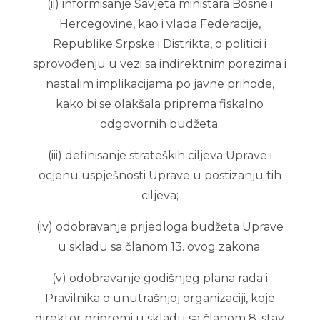
(ii) informisanje Savjeta ministara Bosne i
Hercegovine, kao i vlada Federacije,
Republike Srpske i Distrikta, o politici i
sprovođenju u vezi sa indirektnim porezima i
nastalim implikacijama po javne prihode,
kako bi se olakšala priprema fiskalno
odgovornih budžeta;
(iii) definisanje strateških ciljeva Uprave i
ocjenu uspješnosti Uprave u postizanju tih
ciljeva;
(iv) odobravanje prijedloga budžeta Uprave
u skladu sa članom 13. ovog zakona.
(v) odobravanje godišnjeg plana rada i
Pravilnika o unutrašnjoj organizaciji, koje
direktor pripremi u skladu sa članom 8. stav