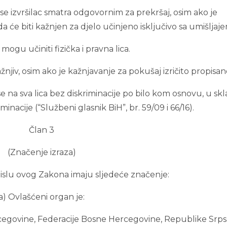
 se izvršilac smatra odgovornim za prekršaj, osim ako je
će biti kažnjen za djelo učinjeno isključivo sa umišljaje
 mogu učiniti fizička i pravna lica.
žnjiv, osim ako je kažnjavanje za pokušaj izričito propisan
 na sva lica bez diskriminacije po bilo kom osnovu, u sk
nacije (“Službeni glasnik BiH”, br. 59/09 i 66/16).
Član 3
(Značenje izraza)
smislu ovog Zakona imaju sljedeće značenje:
a) Ovlašćeni organ je:
ercegovine, Federacije Bosne Hercegovine, Republike Srps