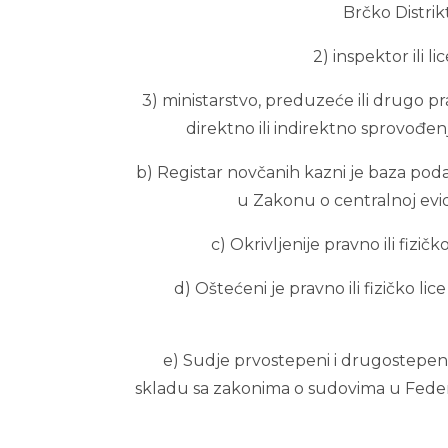
Brčko Distrik
2) inspektor ili l
3) ministarstvo, preduzeće ili drugo pr
direktno ili indirektno sprovođenj
b) Registar novčanih kazni je baza po
u Zakonu o centralnoj evid
c) Okrivljenije pravno ili fizi
d) Oštećeni je pravno ili fizičko lic
e) Sudje prvostepeni i drugostepe
skladu sa zakonima o sudovima u Federac