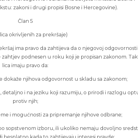
stu: zakoni i drugi propisi Bosne i Hercegovine).
Član 5
lica okrivljenih za prekršaje)
prekršaj ima pravo da zahtijeva da o njegovoj odgovornosti
je zahtjev podnesen u roku koji je propisan zakonom. Ta
lica imaju pravo da:
ne dokaže njihova odgovornost u skladu sa zakonom;
etaljno i na jeziku koji razumiju, o prirodi i razlogu opt
protiv njih;
jeme i mogućnosti za pripremanje njihove odbrane;
 po sopstvenom izboru, ili ukoliko nemaju dovoljno sredst
di besplatno kada to zahtijevaju interesi pravde;