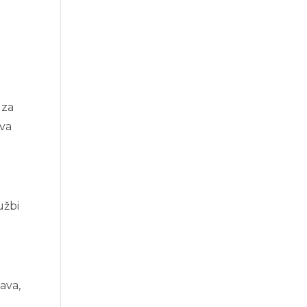
 za
kva
užbi
ava,