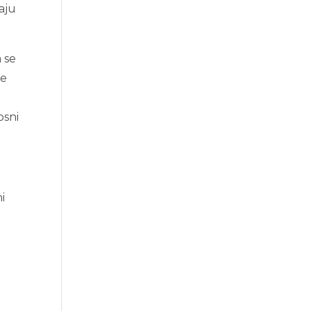
aju
 se
je
osni
i