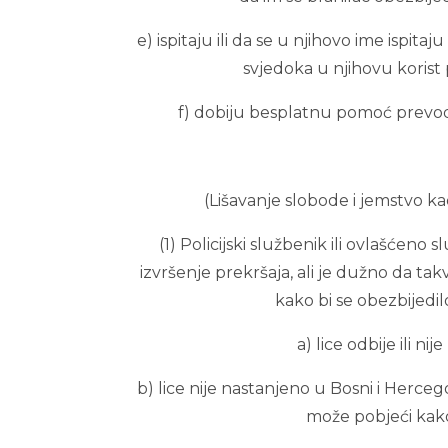
e) ispitaju ili da se u njihovo ime ispitaj
svjedoka u njihovu korist p
f) dobiju besplatnu pomoć prevodi
(Lišavanje slobode i jemstvo k
(1) Policijski službenik ili ovlašćeno
izvršenje prekršaja, ali je dužno da tak
kako bi se obezbijedi
a) lice odbije ili ni
b) lice nije nastanjeno u Bosni i Herceg
može pobjeći kako 