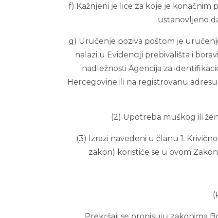
f) Kažnjeni je lice za koje je konačni
ustanovljeno da
g) Uručenje poziva poštom je uručenje
nalazi u Evidenciji prebivališta i bor
nadležnosti Agencija za identifika
Hercegovine ili na registrovanu adresu 
(2) Upotreba muškog ili že
(3) Izrazi navedeni u članu 1. Krivič
zakon) koristiće se u ovom Zakon
(
Prekršaji se propisuju zakonima B