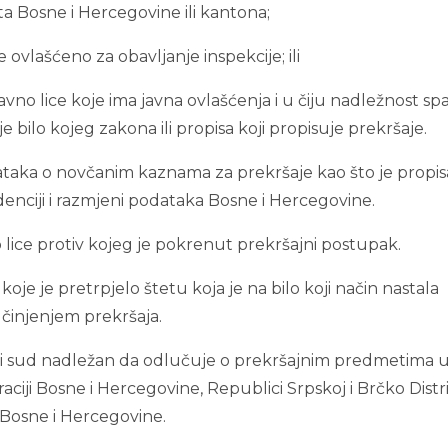
ta Bosne i Hercegovine ili kantona;
ice ovlašćeno za obavljanje inspekcije; ili
avno lice koje ima javna ovlašćenja i u čiju nadležnost sp
e bilo kojeg zakona ili propisa koji propisuje prekršaje.
dataka o novčanim kaznama za prekršaje kao što je propi
enciji i razmjeni podataka Bosne i Hercegovine.
čko lice protiv kojeg je pokrenut prekršajni postupak.
e koje je pretrpjelo štetu koja je na bilo koji način nastala
činjenjem prekršaja.
ni sud nadležan da odlučuje o prekršajnim predmetima 
iji Bosne i Hercegovine, Republici Srpskoj i Brčko Distr
Bosne i Hercegovine.