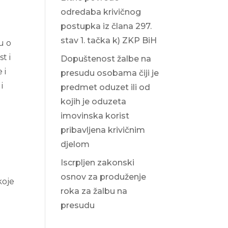
odredaba krivičnog
postupka iz člana 297.
stav 1. tačka k) ZKP BiH
u o
t i
Dopuštenost žalbe na
 i
presudu osobama čiji je
i
predmet oduzet ili od
kojih je oduzeta
imovinska korist
pribavljena krivičnim
djelom
Iscrpljen zakonski
osnov za produženje
koje
roka za žalbu na
presudu