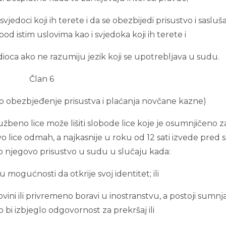
u svjedoci koji ih terete i da se obezbijedi prisustvo i sasluš
od istim uslovima kao i svjedoka koji ih terete i
oca ako ne razumiju jezik koji se upotrebljava u sudu.
Član 6
ao obezbjeđenje prisustva i plaćanja novčane kazne)
 službeno lice može lišiti slobode lice koje je osumnjičeno z
vo lice odmah, a najkasnije u roku od 12 sati izvede pred 
lo njegovo prisustvo u sudu u slučaju kada:
je u mogućnosti da otkrije svoj identitet; ili
ovini ili privremeno boravi u inostranstvu, a postoji sumnj
bi izbjeglo odgovornost za prekršaj ili