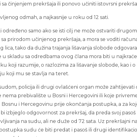
i sa činjenjem prekršaja ili ponovo učiniti istovrsni prekrša
ivljenog odmah, a najkasnije u roku od 12 sati.
i određeno samo ako se isti cilj ne može ostvariti drugo
 sa prirodom učinjenog prekršaja, a mora se voditi račun
og lica, tako da dužina trajanja lišavanja slobode odgovar
de u skladu sa odredbama ovog člana mora biti u najkrać
ku koji razumije, o razlozima za lišavanje slobode, kao i o
u koji mu se stavlja na teret.
udom, policija ili drugi ovlašćeni organ može zahtijevati
oje nema prebivalište u Bosni i Hercegovini ili koje privre
ti Bosnu i Hercegovinu prije okončanja postupka, a za koj
i izbjeglo odgovornost za prekršaj, da preda svoj pasoš i
ljivanja na sudu, ali ne duže od 72 sata. Uz prekršajni n
ostupka sudu će biti predat i pasoš ili drugi identifikacio