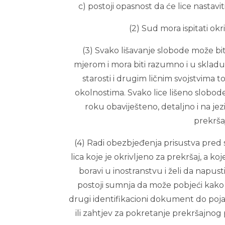
c) postoji opasnost da će lice nastavit
(2) Sud mora ispitati okr
(3) Svako lišavanje slobode može bit
mjerom i mora biti razumno i u skladu
starosti i drugim ličnim svojstvima t
okolnostima. Svako lice lišeno slobo
roku obaviješteno, detaljno i na jezi
prekršaj
(4) Radi obezbjeđenja prisustva pred s
lica koje je okrivljeno za prekršaj, a k
boravi u inostranstvu i želi da napus
postoji sumnja da može pobjeći kako b
drugi identifikacioni dokument do pojav
ili zahtjev za pokretanje prekršajnog p