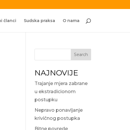
i članci
Sudska praksa
O nama
Search
NAJNOVIJE
Trajanje mjera zabrane
u ekstradicionom
postupku
Nepravo ponavljanje
krivičnog postupka
Bitne povrede