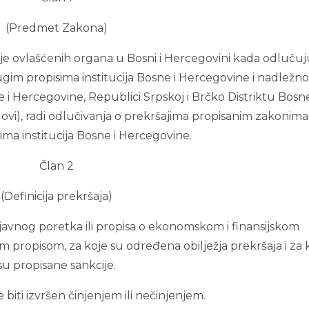
(Predmet Zakona)
 ovlašćenih organa u Bosni i Hercegovini kada odlučuj
im propisima institucija Bosne i Hercegovine i nadležnos
i Hercegovine, Republici Srpskoj i Brčko Distriktu Bosne
vi), radi odlučivanja o prekršajima propisanim zakonima 
ma institucija Bosne i Hercegovine.
Član 2
(Definicija prekršaja)
a javnog poretka ili propisa o ekonomskom i finansijskom
 propisom, za koje su određena obilježja prekršaja i za 
su propisane sankcije.
 biti izvršen činjenjem ili nečinjenjem.