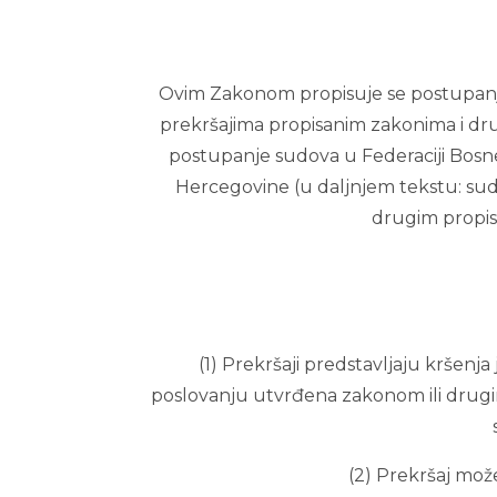
Ovim Zakonom propisuje se postupanje
prekršajima propisanim zakonima i drug
postupanje sudova u Federaciji Bosne 
Hercegovine (u daljnjem tekstu: sudo
drugim propisi
(1) Prekršaji predstavljaju kršenj
poslovanju utvrđena zakonom ili drugim
(2) Prekršaj može