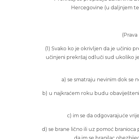
Hercegovine (u daljnjem tek
(Prava 
(1) Svako ko je okrivljen da je učinio 
učinjeni prekršaj odluči sud ukoliko 
a) se smatraju nevinim dok se 
b) u najkraćem roku budu obaviješteni, d
c) im se da odgovarajuće vri
d) se brane lično ili uz pomoć branioca
da im se branilac obezbije