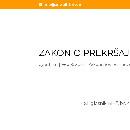
info@anwalt-bih.de
ZAKON O PREKRŠAJ
by
admin
|
Feb 9, 2021
|
Zakoni Bosne i Her
(“Sl. glasnik BiH”, br.