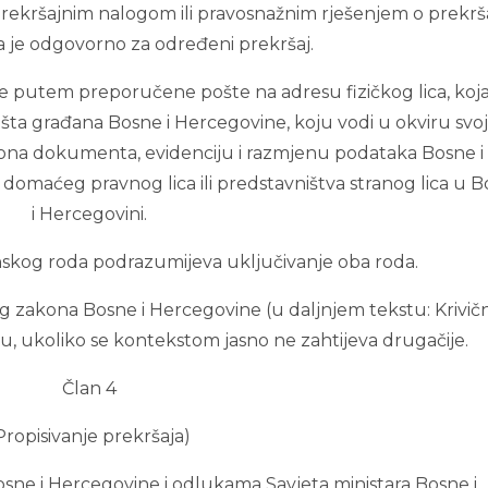
m prekršajnim nalogom ili pravosnažnim rješenjem o prekrš
 je odgovorno za određeni prekršaj.
 putem preporučene pošte na adresu fizičkog lica, koja
avišta građana Bosne i Hercegovine, koju vodi u okviru svo
ciona dokumenta, evidenciju i razmjenu podataka Bosne i
domaćeg pravnog lica ili predstavništva stranog lica u B
i Hercegovini.
nskog roda podrazumijeva uključivanje oba roda.
nog zakona Bosne i Hercegovine (u daljnjem tekstu: Krivičn
u, ukoliko se kontekstom jasno ne zahtijeva drugačije.
Član 4
Propisivanje prekršaja)
osne i Hercegovine i odlukama Savjeta ministara Bosne i