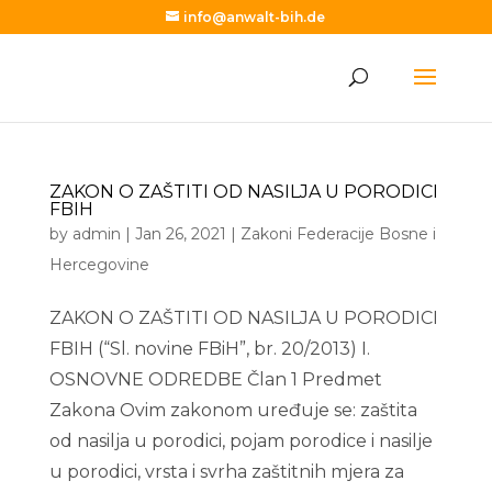
info@anwalt-bih.de
ZAKON O ZAŠTITI OD NASILJA U PORODICI
FBIH
by
admin
|
Jan 26, 2021
|
Zakoni Federacije Bosne i
Hercegovine
ZAKON O ZAŠTITI OD NASILJA U PORODICI
FBIH (“Sl. novine FBiH”, br. 20/2013) I.
OSNOVNE ODREDBE Član 1 Predmet
Zakona Ovim zakonom uređuje se: zaštita
od nasilja u porodici, pojam porodice i nasilje
u porodici, vrsta i svrha zaštitnih mjera za