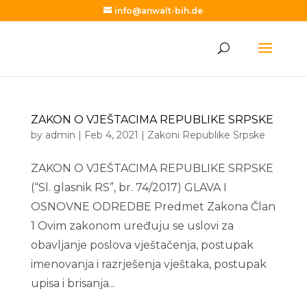
info@anwalt-bih.de
ZAKON O VJEŠTACIMA REPUBLIKE SRPSKE
by
admin
|
Feb 4, 2021
|
Zakoni Republike Srpske
ZAKON O VJEŠTACIMA REPUBLIKE SRPSKE
(“Sl. glasnik RS”, br. 74/2017) GLAVA I
OSNOVNE ODREDBE Predmet Zakona Član
1 Ovim zakonom uređuju se uslovi za
obavljanje poslova vještačenja, postupak
imenovanja i razrješenja vještaka, postupak
upisa i brisanja...