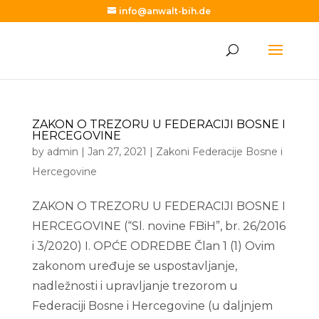
info@anwalt-bih.de
ZAKON O TREZORU U FEDERACIJI BOSNE I
HERCEGOVINE
by
admin
|
Jan 27, 2021
|
Zakoni Federacije Bosne i
Hercegovine
ZAKON O TREZORU U FEDERACIJI BOSNE I
HERCEGOVINE (“Sl. novine FBiH”, br. 26/2016
i 3/2020) I. OPĆE ODREDBE Član 1 (1) Ovim
zakonom uređuje se uspostavljanje,
nadležnosti i upravljanje trezorom u
Federaciji Bosne i Hercegovine (u daljnjem