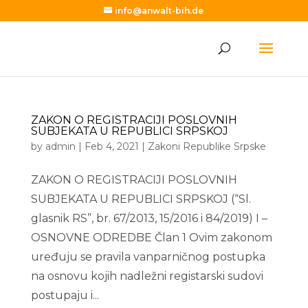
info@anwalt-bih.de
ZAKON O REGISTRACIJI POSLOVNIH
SUBJEKATA U REPUBLICI SRPSKOJ
by
admin
|
Feb 4, 2021
|
Zakoni Republike Srpske
ZAKON O REGISTRACIJI POSLOVNIH
SUBJEKATA U REPUBLICI SRPSKOJ (“Sl.
glasnik RS”, br. 67/2013, 15/2016 i 84/2019) I –
OSNOVNE ODREDBE Član 1 Ovim zakonom
uređuju se pravila vanparničnog postupka
na osnovu kojih nadležni registarski sudovi
postupaju i...