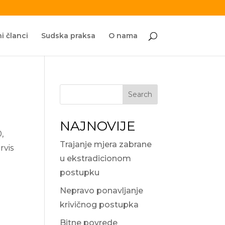
i članci
Sudska praksa
O nama
Search
NAJNOVIJE
,
Trajanje mjera zabrane
rvis
u ekstradicionom
postupku
Nepravo ponavljanje
krivičnog postupka
Bitne povrede