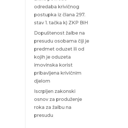
odredaba krivičnog
postupka iz člana 297.
stav 1. tačka k) ZKP BiH
Dopuštenost žalbe na
presudu osobama čiji je
predmet oduzet ili od
kojih je oduzeta
imovinska korist
pribavljena krivičnim
djelom
Iscrpljen zakonski
osnov za produženje
roka za žalbu na
presudu