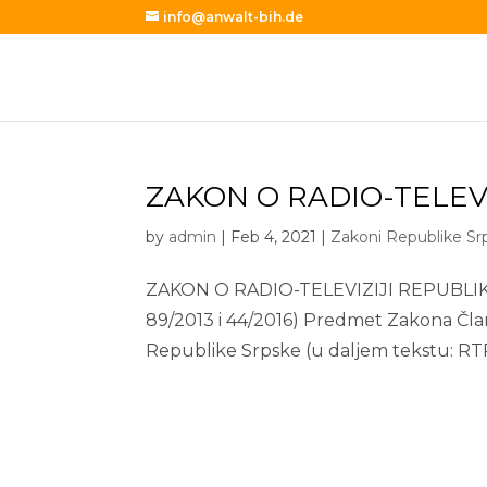
info@anwalt-bih.de
ZAKON O RADIO-TELEV
by
admin
|
Feb 4, 2021
|
Zakoni Republike Sr
ZAKON O RADIO-TELEVIZIJI REPUBLIKE SR
89/2013 i 44/2016) Predmet Zakona Član 
Republike Srpske (u daljem tekstu: RTRS)