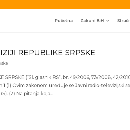
Početna
Zakoni BiH
Stručn
IZIJI REPUBLIKE SRPSKE
pske
PSKE (“Sl. glasnik RS”, br. 49/2006, 73/2008, 42/2010
1 (1) Ovim zakonom uređuje se Javni radio-televizijski se
. (2) Na pitanja koja...