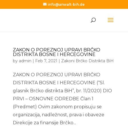
info@anwalt-bih.de
ZAKON O POREZNOJ UPRAVI BRČKO
DISTRIKTA BOSNE I HERCEGOVINE
by
admin
|
Feb 7, 2021
|
Zakoni Brčko Distrikta BiH
ZAKON O POREZNOJ UPRAVI BRČKO
DISTRIKTA BOSNE I HERCEGOVINE (“Sl.
glasnik Brčko distrikta BiH”, br. 11/2020) DIO
PRVI – OSNOVNE ODREDBE Član 1
(Predmet) Ovim zakonom propisuju se
organizacija, nadležnost, prava i obaveze
Direkcije za finansije Brčko...