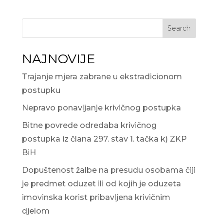
Search
NAJNOVIJE
Trajanje mjera zabrane u ekstradicionom
postupku
Nepravo ponavljanje krivičnog postupka
Bitne povrede odredaba krivičnog
postupka iz člana 297. stav 1. tačka k) ZKP
BiH
Dopuštenost žalbe na presudu osobama čiji
je predmet oduzet ili od kojih je oduzeta
imovinska korist pribavljena krivičnim
djelom