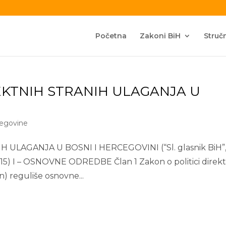
Početna
Zakoni BiH
Stručn
REKTNIH STRANIH ULAGANJA U
cegovine
ULAGANJA U BOSNI I HERCEGOVINI (“Sl. glasnik BiH”, 
2015) I – OSNOVNE ODREDBE Član 1 Zakon o politici direk
n) reguliše osnovne...