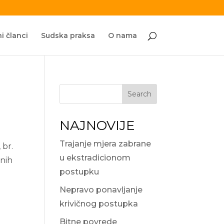
i članci
Sudska praksa
O nama
Search
NAJNOVIJE
Trajanje mjera zabrane
br.
u ekstradicionom
tnih
postupku
Nepravo ponavljanje
krivičnog postupka
Bitne povrede