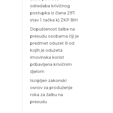
odredaba krivičnog
postupka iz člana 297.
stav 1. tačka k) ZKP BiH
Dopuštenost žalbe na
presudu osobama čiji je
predmet oduzet ili od
kojih je oduzeta
imovinska korist
pribavljena krivičnim
djelom
Iscrpljen zakonski
osnov za produženje
roka za žalbu na
presudu