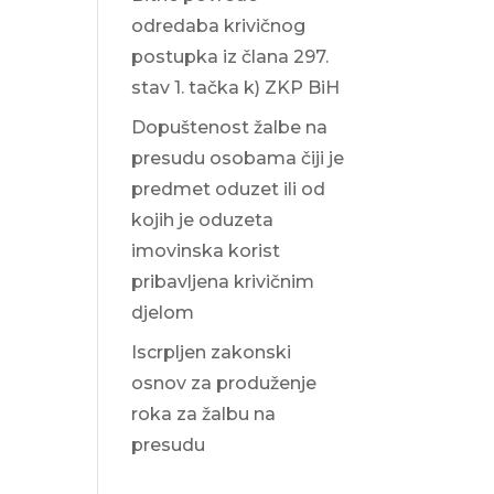
odredaba krivičnog
postupka iz člana 297.
stav 1. tačka k) ZKP BiH
Dopuštenost žalbe na
presudu osobama čiji je
predmet oduzet ili od
kojih je oduzeta
imovinska korist
pribavljena krivičnim
djelom
Iscrpljen zakonski
osnov za produženje
roka za žalbu na
presudu