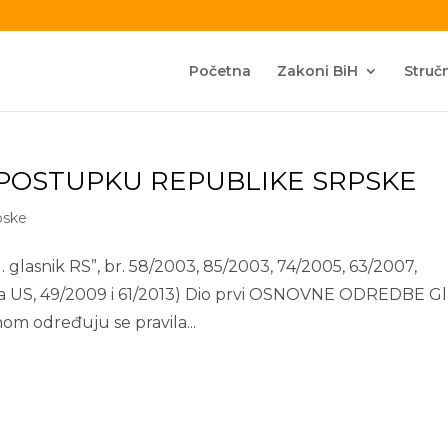
Početna
Zakoni BiH
Stručn
POSTUPKU REPUBLIKE SRPSKE
pske
snik RS”, br. 58/2003, 85/2003, 74/2005, 63/2007,
ka US, 49/2009 i 61/2013) Dio prvi OSNOVNE ODREDBE G
m određuju se pravila...