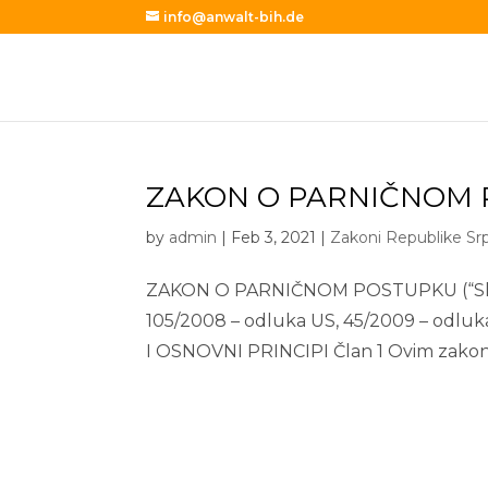
info@anwalt-bih.de
ZAKON O PARNIČNOM 
by
admin
|
Feb 3, 2021
|
Zakoni Republike Sr
ZAKON O PARNIČNOM POSTUPKU (“Sl. gla
105/2008 – odluka US, 45/2009 – odlu
I OSNOVNI PRINCIPI Član 1 Ovim zakono