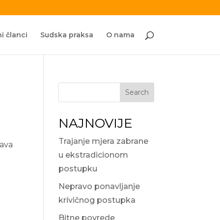
i članci
Sudska praksa
O nama
Search
NAJNOVIJE
Trajanje mjera zabrane
lava
u ekstradicionom
postupku
Nepravo ponavljanje
krivičnog postupka
Bitne povrede