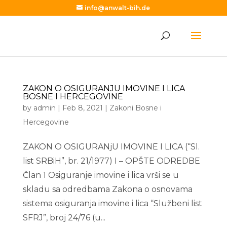
info@anwalt-bih.de
ZAKON O OSIGURANJU IMOVINE I LICA
BOSNE I HERCEGOVINE
by
admin
|
Feb 8, 2021
|
Zakoni Bosne i
Hercegovine
ZAKON O OSIGURANjU IMOVINE I LICA (“Sl.
list SRBiH”, br. 21/1977) I – OPŠTE ODREDBE
Član 1 Osiguranje imovine i lica vrši se u
skladu sa odredbama Zakona o osnovama
sistema osiguranja imovine i lica “Službeni list
SFRJ”, broj 24/76 (u...