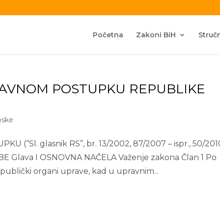
Početna
Zakoni BiH
Stručn
RAVNOM POSTUPKU REPUBLIKE
pske
l. glasnik RS”, br. 13/2002, 87/2007 – ispr., 50/2010
 Glava I OSNOVNA NAČELA Važenje zakona Član 1 Po
ublički organi uprave, kad u upravnim...