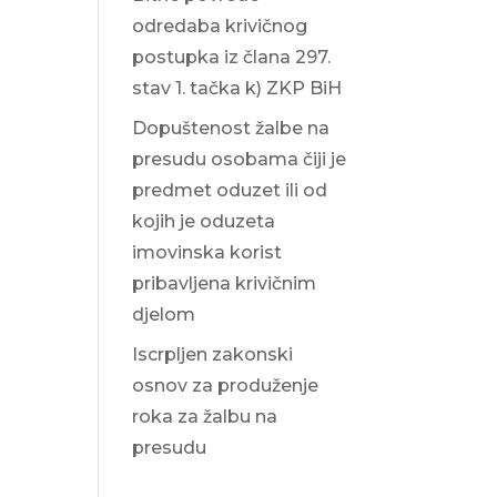
odredaba krivičnog
postupka iz člana 297.
stav 1. tačka k) ZKP BiH
Dopuštenost žalbe na
presudu osobama čiji je
predmet oduzet ili od
kojih je oduzeta
imovinska korist
pribavljena krivičnim
djelom
Iscrpljen zakonski
osnov za produženje
roka za žalbu na
presudu