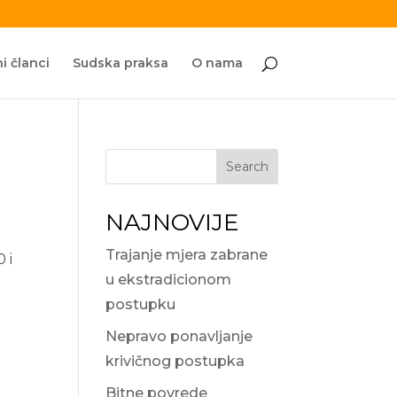
i članci
Sudska praksa
O nama
Search
NAJNOVIJE
Trajanje mjera zabrane
 i
u ekstradicionom
postupku
Nepravo ponavljanje
krivičnog postupka
Bitne povrede