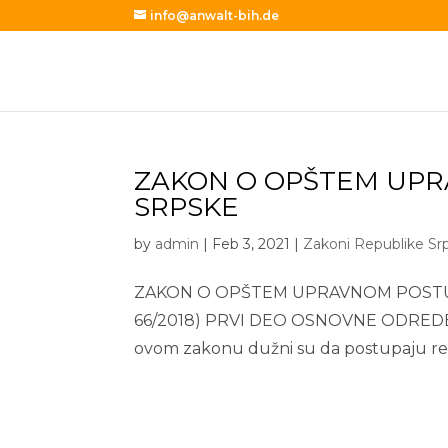
info@anwalt-bih.de
ZAKON O OPŠTEM UP
SRPSKE
by
admin
|
Feb 3, 2021
|
Zakoni Republike Sr
ZAKON O OPŠTEM UPRAVNOM POSTUPKU (“S
66/2018) PRVI DEO OSNOVNE ODREDBE
ovom zakonu dužni su da postupaju rep