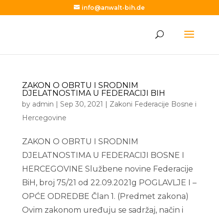
info@anwalt-bih.de
ZAKON O OBRTU I SRODNIM
DJELATNOSTIMA U FEDERACIJI BIH
by
admin
|
Sep 30, 2021
|
Zakoni Federacije Bosne i
Hercegovine
ZAKON O OBRTU I SRODNIM
DJELATNOSTIMA U FEDERACIJI BOSNE I
HERCEGOVINE Službene novine Federacije
BiH, broj 75/21 od 22.09.2021g POGLAVLJE I –
OPĆE ODREDBE Član 1. (Predmet zakona)
Ovim zakonom uređuju se sadržaj, način i