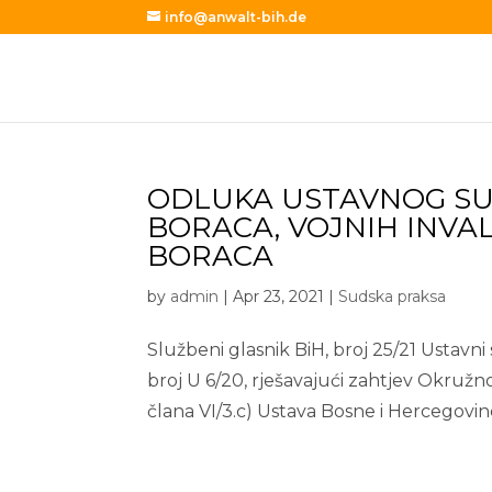
info@anwalt-bih.de
ODLUKA USTAVNOG SU
BORACA, VOJNIH INVA
BORACA
by
admin
|
Apr 23, 2021
|
Sudska praksa
Službeni glasnik BiH, broj 25/21 Ustav
broj U 6/20, rješavajući zahtjev Okružn
člana VI/3.c) Ustava Bosne i Hercegovine, č