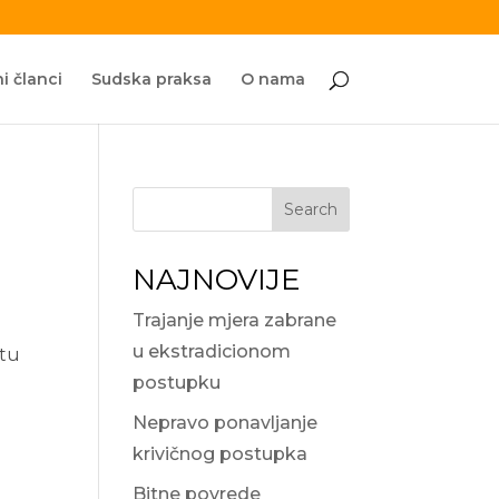
i članci
Sudska praksa
O nama
Search
NAJNOVIJE
Trajanje mjera zabrane
u ekstradicionom
etu
postupku
Nepravo ponavljanje
krivičnog postupka
Bitne povrede