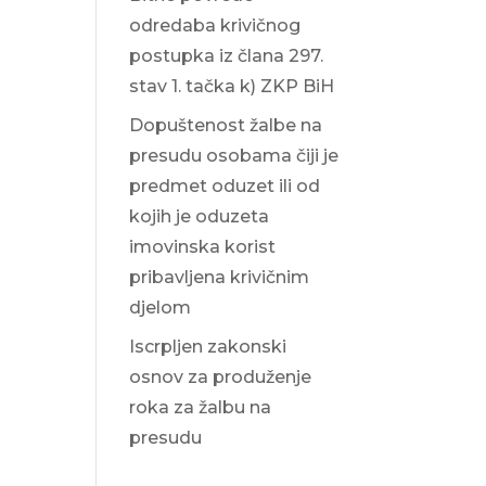
odredaba krivičnog
postupka iz člana 297.
stav 1. tačka k) ZKP BiH
Dopuštenost žalbe na
presudu osobama čiji je
predmet oduzet ili od
kojih je oduzeta
imovinska korist
pribavljena krivičnim
djelom
Iscrpljen zakonski
osnov za produženje
roka za žalbu na
presudu