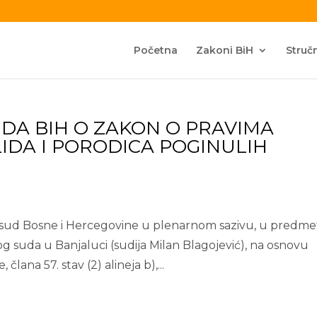
Početna
Zakoni BiH
Stručn
DA BIH O ZAKON O PRAVIMA
LIDA I PORODICA POGINULIH
ni sud Bosne i Hercegovine u plenarnom sazivu, u predm
og suda u Banjaluci (sudija Milan Blagojević), na osnovu
lana 57. stav (2) alineja b),...