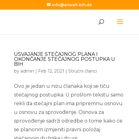
info@anwalt-bih.de
USVAJANJE STEČAJNOG PLANA I
OKONČANJE STEČAJNOG POSTUPKA U
BIH
by
admin
|
Feb 12, 2021
|
Stručni članci
Ovo je jedan u nizu članaka koji se tiču
stečajnog postupka. U prošlom tekstu samo
rekli da stečajni plan ima pripremnu osnovu
u osnovu za sprovođenje. Osnova za
sprovođenje sadrži odredbe o tome kako će
se planonm izmjeniti pravni položaj
stečajnoig dužnika i drugi...