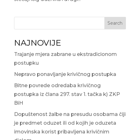
Search
NAJNOVIJE
Trajanje mjera zabrane u ekstradicionom
postupku
Nepravo ponavljanje krivičnog postupka
Bitne povrede odredaba krivičnog
postupka iz člana 297. stav 1. tačka k) ZKP
BiH
Dopuštenost žalbe na presudu osobama čiji
je predmet oduzet ili od kojih je oduzeta
imovinska korist pribavljena krivičnim