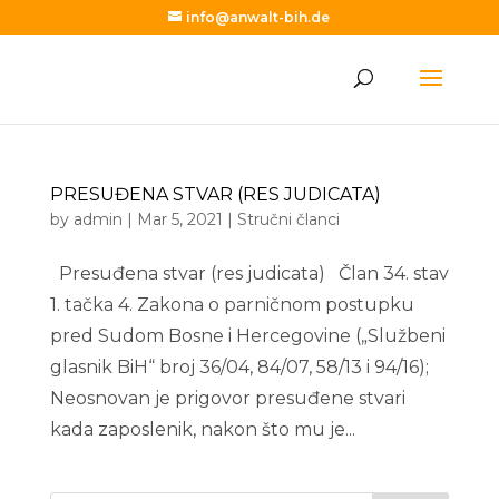
info@anwalt-bih.de
PRESUĐENA STVAR (RES JUDICATA)
by
admin
|
Mar 5, 2021
|
Stručni članci
Presuđena stvar (res judicata) Član 34. stav
1. tačka 4. Zakona o parničnom postupku
pred Sudom Bosne i Hercegovine („Službeni
glasnik BiH“ broj 36/04, 84/07, 58/13 i 94/16);
Neosnovan je prigovor presuđene stvari
kada zaposlenik, nakon što mu je...