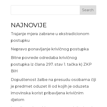
Search
NAJNOVIJE
Trajanje mjera zabrane u ekstradicionom
postupku
Nepravo ponavljanje krivičnog postupka
Bitne povrede odredaba krivičnog
postupka iz člana 297. stav 1. tačka k) ZKP
BiH
Dopuštenost žalbe na presudu osobama čiji
je predmet oduzet ili od kojih je oduzeta
imovinska korist pribavljena krivičnim
djelom