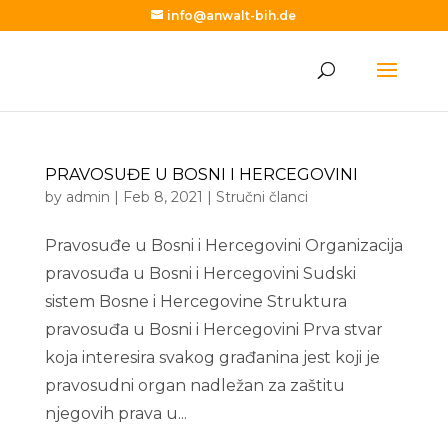
info@anwalt-bih.de
PRAVOSUĐE U BOSNI I HERCEGOVINI
by
admin
|
Feb 8, 2021
|
Stručni članci
Pravosuđe u Bosni i Hercegovini Organizacija
pravosuđa u Bosni i Hercegovini Sudski
sistem Bosne i Hercegovine Struktura
pravosuđa u Bosni i Hercegovini Prva stvar
koja interesira svakog građanina jest koji je
pravosudni organ nadležan za zaštitu
njegovih prava u...