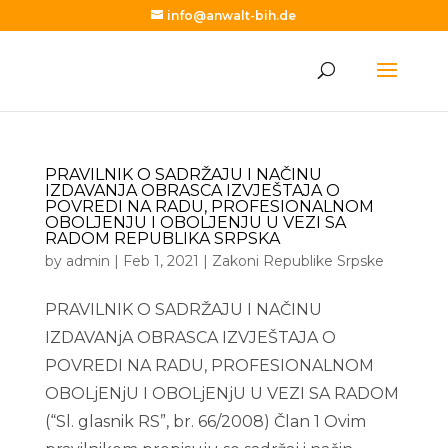
info@anwalt-bih.de
PRAVILNIK O SADRŽAJU I NAČINU
IZDAVANJA OBRASCA IZVJEŠTAJA O
POVREDI NA RADU, PROFESIONALNOM
OBOLJENJU I OBOLJENJU U VEZI SA
RADOM REPUBLIKA SRPSKA
by
admin
|
Feb 1, 2021
|
Zakoni Republike Srpske
PRAVILNIK O SADRŽAJU I NAČINU
IZDAVANjA OBRASCA IZVJEŠTAJA O
POVREDI NA RADU, PROFESIONALNOM
OBOLjENjU I OBOLjENjU U VEZI SA RADOM
(“Sl. glasnik RS”, br. 66/2008) Član 1 Ovim