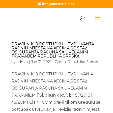
info@anwalt-bih.de
PRAVILNIK O POSTUPKU UTVRĐIVANJA
RADNIH MJESTA NA KOJIMA SE STAŽ
OSIGURANJA RAČUNA SA UVEĆANIM
TRAJANJEM REPUBLIKA SRPSKA
by
admin
|
Jan 31, 2021
|
Zakoni Republike Srpske
PRAVILNIK O POSTUPKU UTVRĐIVANjA
RADNIH MJESTA NA KOJIMA SE STAŽ
OSIGURANjA RAČUNA SA UVEĆANIM
TRAJANjEM (“Sl. glasnik RS”, br. 57/2013 i
45/2014) Član 1 Ovim pravilnikom uređuju se
postupak utvrđivanja i revizije radnih mjesta,