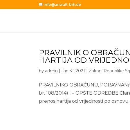
info@anwalt-bih.de
PRAVILNIK O OBRAČU
HARTIJA OD VRIJEDNO
by
admin
|
Jan 31, 2021
|
Zakoni Republike S
PRAVILNIKO OBRAČUNU, PORAVNANjU I
br. 108/2014) I – OPŠTE ODREDBE Član 
prenos hartija od vrijednosti po osnovu p