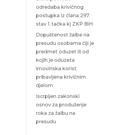
odredaba krivičnog
postupka iz člana 297.
stav 1. tačka k) ZKP BiH
Dopuštenost žalbe na
presudu osobama čiji je
predmet oduzet ili od
kojih je oduzeta
imovinska korist
pribavljena krivičnim
djelom
Iscrpljen zakonski
osnov za produženje
roka za žalbu na
presudu