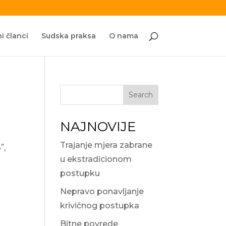
i članci
Sudska praksa
O nama
Search
NAJNOVIJE
Trajanje mjera zabrane
”,
u ekstradicionom
postupku
Nepravo ponavljanje
krivičnog postupka
Bitne povrede