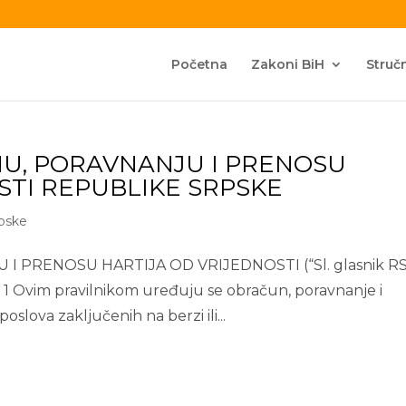
Početna
Zakoni BiH
Stručn
NU, PORAVNANJU I PRENOSU
STI REPUBLIKE SRPSKE
rpske
 PRENOSU HARTIJA OD VRIJEDNOSTI (“Sl. glasnik RS
1 Ovim pravilnikom uređuju se obračun, poravnanje i
oslova zaključenih na berzi ili...