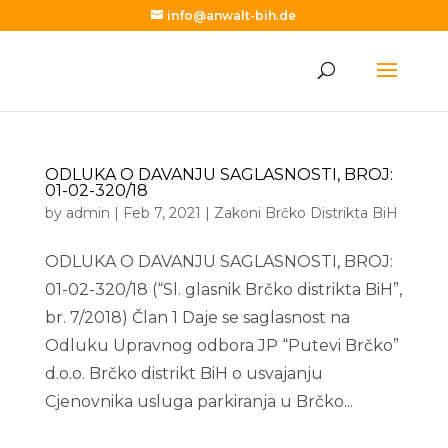
info@anwalt-bih.de
ODLUKA O DAVANJU SAGLASNOSTI, BROJ:
01-02-320/18
by
admin
|
Feb 7, 2021
|
Zakoni Brčko Distrikta BiH
ODLUKA O DAVANJU SAGLASNOSTI, BROJ:
01-02-320/18 (“Sl. glasnik Brčko distrikta BiH”,
br. 7/2018) Član 1 Daje se saglasnost na
Odluku Upravnog odbora JP “Putevi Brčko”
d.o.o. Brčko distrikt BiH o usvajanju
Cjenovnika usluga parkiranja u Brčko...