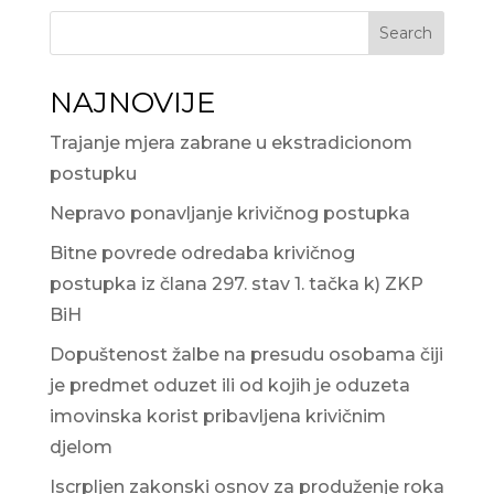
Search
NAJNOVIJE
Trajanje mjera zabrane u ekstradicionom
postupku
Nepravo ponavljanje krivičnog postupka
Bitne povrede odredaba krivičnog
postupka iz člana 297. stav 1. tačka k) ZKP
BiH
Dopuštenost žalbe na presudu osobama čiji
je predmet oduzet ili od kojih je oduzeta
imovinska korist pribavljena krivičnim
djelom
Iscrpljen zakonski osnov za produženje roka