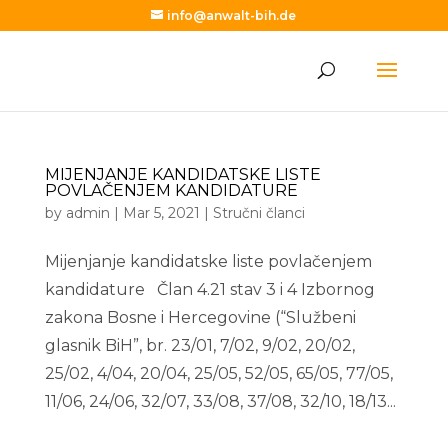
info@anwalt-bih.de
MIJENJANJE KANDIDATSKE LISTE
POVLAČENJEM KANDIDATURE
by
admin
|
Mar 5, 2021
|
Stručni članci
Mijenjanje kandidatske liste povlačenjem
kandidature Član 4.21 stav 3 i 4 Izbornog
zakona Bosne i Hercegovine (“Službeni
glasnik BiH”, br. 23/01, 7/02, 9/02, 20/02,
25/02, 4/04, 20/04, 25/05, 52/05, 65/05, 77/05,
11/06, 24/06, 32/07, 33/08, 37/08, 32/10, 18/13...