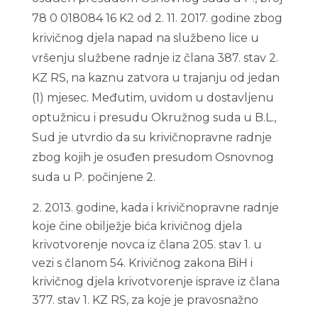
78 0 018084 16 K2 od 2. 11. 2017. godine zbog
krivičnog djela napad na službeno lice u
vršenju službene radnje iz člana 387. stav 2.
KZ RS, na kaznu zatvora u trajanju od jedan
(1) mjesec. Međutim, uvidom u dostavljenu
optužnicu i presudu Okružnog suda u B.L.,
Sud je utvrdio da su krivičnopravne radnje
zbog kojih je osuđen presudom Osnovnog
suda u P. počinjene 2.
2013. godine, kada i krivičnopravne radnje
koje čine obilježje bića krivičnog djela
krivotvorenje novca iz člana 205. stav 1. u
vezi s članom 54. Krivičnog zakona BiH i
krivičnog djela krivotvorenje isprave iz člana
377. stav 1. KZ RS, za koje je pravosnažno