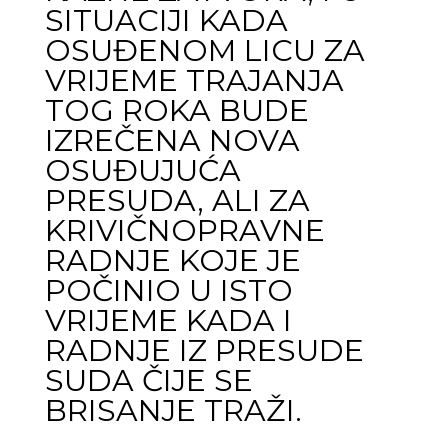
SITUACIJI KADA
OSUĐENOM LICU ZA
VRIJEME TRAJANJA
TOG ROKA BUDE
IZREČENA NOVA
OSUĐUJUĆA
PRESUDA, ALI ZA
KRIVIČNOPRAVNE
RADNJE KOJE JE
POČINIO U ISTO
VRIJEME KADA I
RADNJE IZ PRESUDE
SUDA ČIJE SE
BRISANJE TRAŽI.