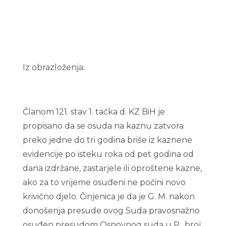
Iz obrazloženja:
Članom 121. stav 1. tačka d. KZ BiH je
propisano da se osuda na kaznu zatvora
preko jedne do tri godina briše iz kaznene
evidencije po isteku roka od pet godina od
dana izdržane, zastarjele ili oproštene kazne,
ako za to vrijeme osuđeni ne počini novo
krivično djelo. Činjenica je da je G. M. nakon
donošenja presude ovog Suda pravosnažno
osuđen presudom Osnovnog suda u P., broj