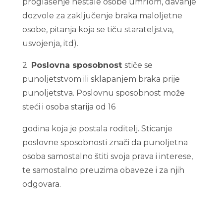
proglašenje nestale osobe umrlom, davanje
dozvole za zaključenje braka maloljetne
osobe, pitanja koja se tiču starateljstva,
usvojenja, itd).
2
Posl
o
v
n
a sposobnost
stiče se
punoljetstvom ili sklapanjem braka prije
punoljetstva. Poslovnu sposobnost može
steći i osoba starija od 16
godina koja je postala roditelj. Sticanje
poslovne sposobnosti znači da punoljetna
osoba samostalno štiti svoja prava i interese,
te samostalno preuzima obaveze i za njih
odgovara.