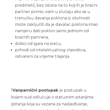
predmeti), bez obzira na to koji ih je bračni
partner primio, osim u slučaju ako se u
trenutku davanja poklona iz okolnosti
može zaključiti da je davalac poklona imao
namjeru dati poklon samo jednom od
bračnih partnera,
dobici od igara na sreću,
prihodi od intelektualnog vlasništva,
ostvareni za vrijeme trajanja
1
Vanparnični postupak
je postupak u
kojem sud odlučuje o statusnim pitanjima
(pitanja koja su vezana za nasljeđivanje,