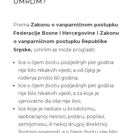
UMRLIM?
Prema
Zakonu o vanparničnom postupku
Federacije Bosne i Hercegovine i Zakonu
o vanparničnom postupku Republike
Srpske,
umrlim se može proglasiti:
lice o čijem životu posljednjih pet godina
nije bilo nikakvih vijesti, a od čijeg je
rođenja prošlo 60 godina,
lice o čijem životu posljednjih pet godina
nije bilo nikakvih vijesti, a za koje je
vjerovatno da više nije živo,
lice koje je nestalo u brodolomu,
saobraćajnoj nesreći, požaru, poplavi,
zemljotresu, ili nekoj drugoj direktnoj
životnoj opasnosti, a o čijem životu nije bilo