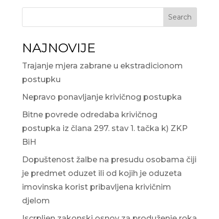
Search
NAJNOVIJE
Trajanje mjera zabrane u ekstradicionom
postupku
Nepravo ponavljanje krivičnog postupka
Bitne povrede odredaba krivičnog
postupka iz člana 297. stav 1. tačka k) ZKP
BiH
Dopuštenost žalbe na presudu osobama čiji
je predmet oduzet ili od kojih je oduzeta
imovinska korist pribavljena krivičnim
djelom
Iscrpljen zakonski osnov za produženje roka