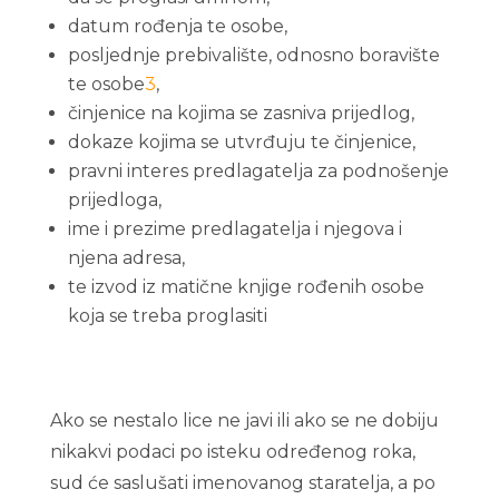
datum rođenja te osobe,
posljednje prebivalište, odnosno boravište
te osobe
3
,
činjenice na kojima se zasniva prijedlog,
dokaze kojima se utvrđuju te činjenice,
pravni interes predlagatelja za podnošenje
prijedloga,
ime i prezime predlagatelja i njegova i
njena adresa,
te izvod iz matične knjige rođenih osobe
koja se treba proglasiti
Ako se nestalo lice ne javi ili ako se ne dobiju
nikakvi podaci po isteku određenog roka,
sud će saslušati imenovanog staratelja, a po