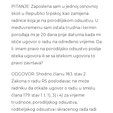
PITANJE: Zaposlena sam u jednoj osnovnoj
školi u Republici Srpskoj, kao zamijena
radnice koja je na porodiljskom odsustvu. U
međuvremenu sam ostala trudna i termin
porođaja mi je 20 dana prije datuma kada mi
ističe ugovor o radu na određeno vrijeme. Da
li imam pravo na porodiljsko odsustvo poslije
isteka ugovora ili se sa istekom ugovora to
pravo završava?
ODGOVOR: Shodno članu 183. stav 2
Zakona o radu RS poslodavac ne može
radniku da otkaže ugovor o radu u smislu
člana 179. stav 1. t. 1), 3) i 4) za vrijeme
trudnoće, porodiljskog odsustva,
roditeljskog odsustva i skraćenog rada radi