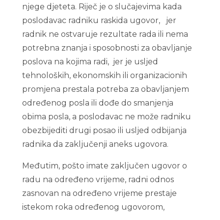
njege djeteta. Riječ je o slučajevima kada
poslodavac radniku raskida ugovor, jer
radnik ne ostvaruje rezultate rada ili nema
potrebna znanja i sposobnosti za obavljanje
poslova na kojima radi, jer je usljed
tehnoloških, ekonomskih ili organizacionih
promjena prestala potreba za obavljanjem
određenog posla ili dođe do smanjenja
obima posla, a poslodavac ne može radniku
obezbijediti drugi posao ili usljed odbijanja
radnika da zaključenji aneks ugovora.
Međutim, pošto imate zaključen ugovor o
radu na određeno vrijeme, radni odnos
zasnovan na određeno vrijeme prestaje
istekom roka određenog ugovorom,