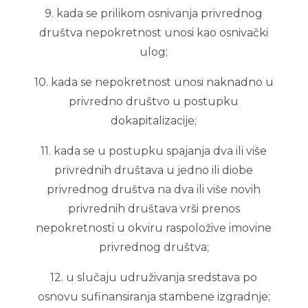
9. kada se prilikom osnivanja privrednog
društva nepokretnost unosi kao osnivački
ulog;
10. kada se nepokretnost unosi naknadno u
privredno društvo u postupku
dokapitalizacije;
11. kada se u postupku spajanja dva ili više
privrednih društava u jedno ili diobe
privrednog društva na dva ili više novih
privrednih društava vrši prenos
nepokretnosti u okviru raspoložive imovine
privrednog društva;
12. u slučaju udruživanja sredstava po
osnovu sufinansiranja stambene izgradnje;