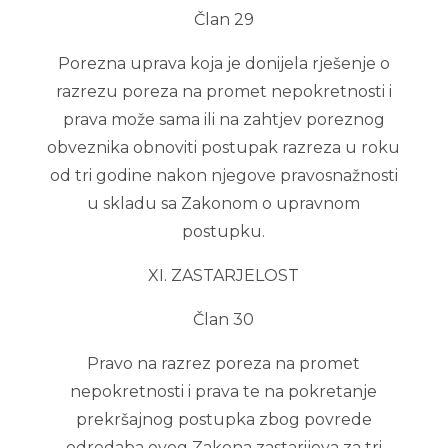
Član 29
Porezna uprava koja je donijela rješenje o
razrezu poreza na promet nepokretnosti i
prava može sama ili na zahtjev poreznog
obveznika obnoviti postupak razreza u roku
od tri godine nakon njegove pravosnažnosti
u skladu sa Zakonom o upravnom
postupku.
XI. ZASTARJELOST
Član 30
Pravo na razrez poreza na promet
nepokretnosti i prava te na pokretanje
prekršajnog postupka zbog povrede
odredaba ovog Zakona zastarijeva za tri