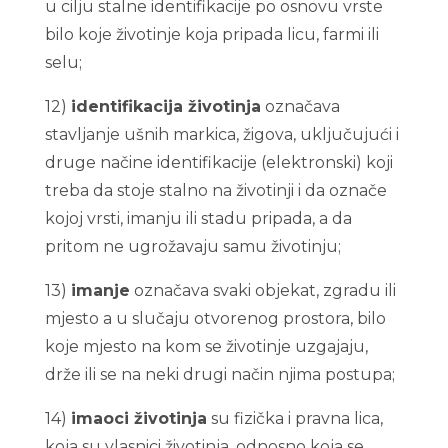
u cilju stalne identifikacije po osnovu vrste
bilo koje životinje koja pripada licu, farmi ili
selu;
12)
identifikacija životinja
označava
stavljanje ušnih markica, žigova, uključujući i
druge načine identifikacije (elektronski) koji
treba da stoje stalno na životinji i da označe
kojoj vrsti, imanju ili stadu pripada, a da
pritom ne ugrožavaju samu životinju;
13)
imanje
označava svaki objekat, zgradu ili
mjesto a u slučaju otvorenog prostora, bilo
koje mjesto na kom se životinje uzgajaju,
drže ili se na neki drugi način njima postupa;
14)
imaoci životinja
su fizička i pravna lica,
koja su vlasnici životinja, odnosno koja se