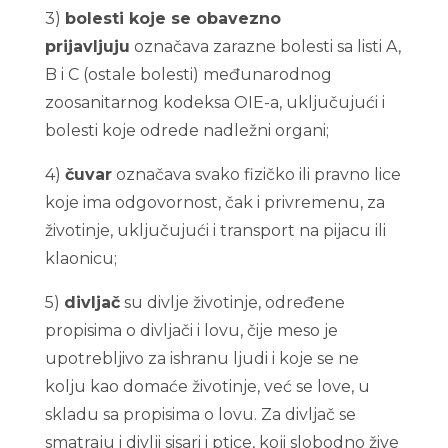
3)
bolesti koje se obavezno
prijavljuju
označava zarazne bolesti sa listi A,
B i C (ostale bolesti) međunarodnog
zoosanitarnog kodeksa OIE-a, uključujući i
bolesti koje odrede nadležni organi;
4)
čuvar
označava svako fizičko ili pravno lice
koje ima odgovornost, čak i privremenu, za
životinje, uključujući i transport na pijacu ili
klaonicu;
5)
divljač
su divlje životinje, određene
propisima o divljači i lovu, čije meso je
upotrebljivo za ishranu ljudi i koje se ne
kolju kao domaće životinje, već se love, u
skladu sa propisima o lovu. Za divljač se
smatraju i divlji sisari i ptice, koji slobodno žive