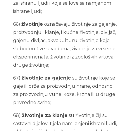
za ishranu ljudi i koje se love sa namjenom
ishrane ljudi;
66)
životinje
označavaju životinje za gajenje,
proizvodnju i klanje, i kućne životinje, divljač,
gajenu divljač, akvakulturu, životinje koje
slobodno žive u vodama, životinje za vršenje
eksperimenata, životinje iz zooloških vrtova i
druge životinje;
67)
životinje za gajenje
su životinje koje se
gaje ili drže za proizvodnju hrane, odnosno
za proizvodnju vune, kože, krzna ili u druge
privredne svrhe;
68)
životinje za klanje
su životinje čiji su
sastavni dijelovi tijela namijenjeni ishrani ljudi,