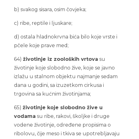
b) svakog sisara, osim čovjeka;
c) ribe, reptile i ljuskare;
d) ostala hladnokrvna bića bilo koje vrste i
pčele koje prave med;
64)
životinje iz zooloških vrtova
su
životinje koje slobodno žive, koje se javno
izlažu u stalnom objektu najmanje sedam
dana u godini, sa izuzetkom cirkusa i
trgovina sa kućnim životinjama;
65)
životinje koje slobodno žive u
vodama
su ribe, rakovi, školjke i druge
vodene životinje, određene propisima o
ribolovu, čije meso i tkiva se upotrebljavaju