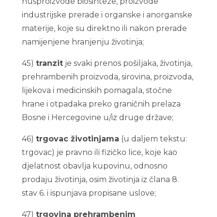
nusproizvode biosinteze, proizvode
industrijske prerade i organske i anorganske
materije, koje su direktno ili nakon prerade
namijenjene hranjenju životinja;
45)
tranzit
je svaki prenos pošiljaka, životinja,
prehrambenih proizvoda, sirovina, proizvoda,
lijekova i medicinskih pomagala, stočne
hrane i otpadaka preko graničnih prelaza
Bosne i Hercegovine u/iz druge države;
46)
trgovac životinjama
(u daljem tekstu:
trgovac) je pravno ili fizičko lice, koje kao
djelatnost obavlja kupovinu, odnosno
prodaju životinja, osim životinja iz člana 8.
stav 6. i ispunjava propisane uslove;
47)
trgovina prehrambenim