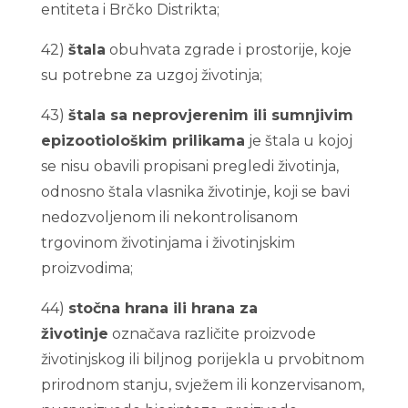
entiteta i Brčko Distrikta;
42)
štala
obuhvata zgrade i prostorije, koje
su potrebne za uzgoj životinja;
43)
štala sa neprovjerenim ili sumnjivim
epizootiološkim prilikama
je štala u kojoj
se nisu obavili propisani pregledi životinja,
odnosno štala vlasnika životinje, koji se bavi
nedozvoljenom ili nekontrolisanom
trgovinom životinjama i životinjskim
proizvodima;
44)
stočna hrana ili hrana za
životinje
označava različite proizvode
životinjskog ili biljnog porijekla u prvobitnom
prirodnom stanju, svježem ili konzervisanom,