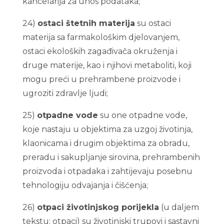
kancelarija za unos podataka;
24)
ostaci štetnih materija
su ostaci
materija sa farmakološkim djelovanjem,
ostaci ekoloških zagađivača okruženja i
druge materije, kao i njihovi metaboliti, koji
mogu preći u prehrambene proizvode i
ugroziti zdravlje ljudi;
25)
otpadne vode
su one otpadne vode,
koje nastaju u objektima za uzgoj životinja,
klaonicama i drugim objektima za obradu,
preradu i sakupljanje sirovina, prehrambenih
proizvoda i otpadaka i zahtijevaju posebnu
tehnologiju odvajanja i čišćenja;
26)
otpaci životinjskog porijekla
(u daljem
tekstu: otpaci) su životinjski trupovi i sastavni