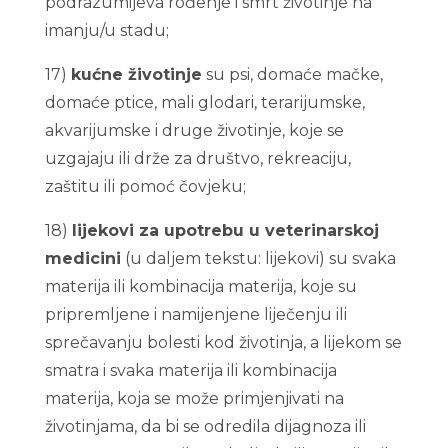
podrazumijeva rođenje i smrt životinje na
imanju/u stadu;
17)
kućne životinje
su psi, domaće mačke,
domaće ptice, mali glodari, terarijumske,
akvarijumske i druge životinje, koje se
uzgajaju ili drže za društvo, rekreaciju,
zaštitu ili pomoć čovjeku;
18)
lijekovi za upotrebu u veterinarskoj
medicini
(u daljem tekstu: lijekovi) su svaka
materija ili kombinacija materija, koje su
pripremljene i namijenjene liječenju ili
sprečavanju bolesti kod životinja, a lijekom se
smatra i svaka materija ili kombinacija
materija, koja se može primjenjivati na
životinjama, da bi se odredila dijagnoza ili