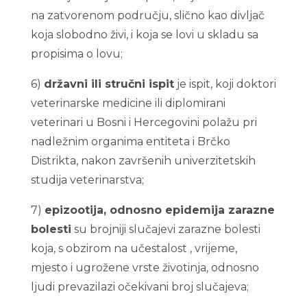
na zatvorenom području, slično kao divljač
koja slobodno živi, i koja se lovi u skladu sa
propisima o lovu;
6)
državni ili stručni ispit
je ispit, koji doktori
veterinarske medicine ili diplomirani
veterinari u Bosni i Hercegovini polažu pri
nadležnim organima entiteta i Brčko
Distrikta, nakon završenih univerzitetskih
studija veterinarstva;
7)
epizootija, odnosno epidemija zarazne
bolesti
su brojniji slučajevi zarazne bolesti
koja, s obzirom na učestalost , vrijeme,
mjesto i ugrožene vrste životinja, odnosno
ljudi prevazilazi očekivani broj slučajeva;