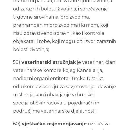
hrane i otpadaka, radi zaštite ljudi i životinja
od zaraznih bolesti životinja, i sprečavanja
trgovine sirovinama, proizvodima,
prehrambenim proizvodima i krmom, koji
nisu zdravstveno ispravni, kao i kontrola
objekata ili robe, koji mogu biti izvor zaraznih
bolesti životinja;
59)
veterinarski stručnjak
je veterinar, član
veterinarske komore kojeg Kancelarija,
nadležni organi entiteta i Brčko Distrikt,
odlukom ovlašćuju za savjetovanje i davanje
mišljenja, kao i obavljanje vrhunskih
specijalističkih radova u pojedinačnim
područjima veterinarske djelatnosti;
60)
vještačko osjemenjavanje
označava