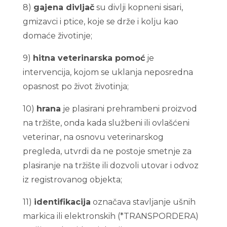
8)
gajena divljač
su divlji kopneni sisari,
gmizavci i ptice, koje se drže i kolju kao
domaće životinje;
9)
hitna veterinarska pomoć
je
intervencija, kojom se uklanja neposredna
opasnost po život životinja;
10)
hrana
je plasirani prehrambeni proizvod
na tržište, onda kada službeni ili ovlašćeni
veterinar, na osnovu veterinarskog
pregleda, utvrdi da ne postoje smetnje za
plasiranje na tržište ili dozvoli utovar i odvoz
iz registrovanog objekta;
11)
identifikacija
označava stavljanje ušnih
markica ili elektronskih (*TRANSPORDERA)