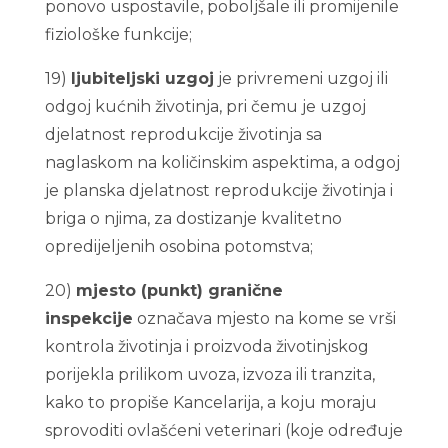
ponovo uspostavile, poboljšale ili promijenile
fiziološke funkcije;
19)
ljubiteljski uzgoj
je privremeni uzgoj ili
odgoj kućnih životinja, pri čemu je uzgoj
djelatnost reprodukcije životinja sa
naglaskom na količinskim aspektima, a odgoj
je planska djelatnost reprodukcije životinja i
briga o njima, za dostizanje kvalitetno
opredijeljenih osobina potomstva;
20)
mjesto (punkt) granične
inspekcije
označava mjesto na kome se vrši
kontrola životinja i proizvoda životinjskog
porijekla prilikom uvoza, izvoza ili tranzita,
kako to propiše Kancelarija, a koju moraju
sprovoditi ovlašćeni veterinari (koje određuje