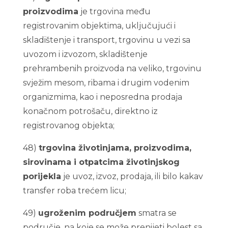
proizvodima
je trgovina među
registrovanim objektima, uključujući i
skladištenje i transport, trgovinu u vezi sa
uvozom i izvozom, skladištenje
prehrambenih proizvoda na veliko, trgovinu
svježim mesom, ribama i drugim vodenim
organizmima, kao i neposredna prodaja
konačnom potrošaču, direktno iz
registrovanog objekta;
48)
trgovina životinjama, proizvodima,
sirovinama i otpatcima životinjskog
porijekla
je uvoz, izvoz, prodaja, ili bilo kakav
transfer roba trećem licu;
49)
ugroženim područjem
smatra se
područje, na koje se može prenijeti bolest sa