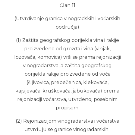
Član 11
(Utvrđivanje granica vinogradskih i voćarskih
područja)
(1) Zaštita geografskog porijekla vina i rakije
proizvedene od grožđa i vina (vinjak,
lozovača, komovica) vrši se prema rejonizaciji
vinogradarstva, a zaštita geografskog
porijekla rakije proizvedene od voća
(šljivovica, prepečenica, klekovača,
kajsijevača, kruškovača, jabukovača) prema
rejonizaciji voćarstva, utvrđenoj posebnim
propisom.
(2) Rejonizacijom vinogradarstva i voćarstva
utvrđuju se granice vinogradarskih i