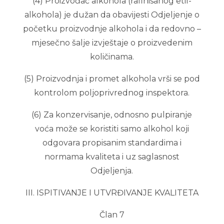
(4) Proizvođač alkohola (rafinisanog etil-
alkohola) je dužan da obavijesti Odjeljenje o
početku proizvodnje alkohola i da redovno –
mjesečno šalje izvještaje o proizvedenim
količinama.
(5) Proizvodnja i promet alkohola vrši se pod
kontrolom poljoprivrednog inspektora.
(6) Za konzervisanje, odnosno pulpiranje
voća može se koristiti samo alkohol koji
odgovara propisanim standardima i
normama kvaliteta i uz saglasnost
Odjeljenja.
III. ISPITIVANJE I UTVRĐIVANJE KVALITETA
Član 7