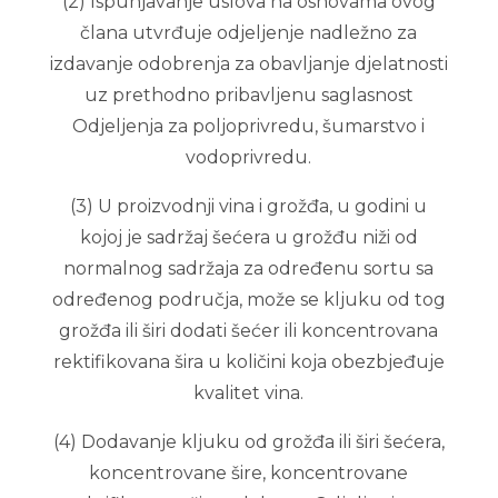
(2) Ispunjavanje uslova na osnovama ovog
člana utvrđuje odjeljenje nadležno za
izdavanje odobrenja za obavljanje djelatnosti
uz prethodno pribavljenu saglasnost
Odjeljenja za poljoprivredu, šumarstvo i
vodoprivredu.
(3) U proizvodnji vina i grožđa, u godini u
kojoj je sadržaj šećera u grožđu niži od
normalnog sadržaja za određenu sortu sa
određenog područja, može se kljuku od tog
grožđa ili širi dodati šećer ili koncentrovana
rektifikovana šira u količini koja obezbjeđuje
kvalitet vina.
(4) Dodavanje kljuku od grožđa ili širi šećera,
koncentrovane šire, koncentrovane