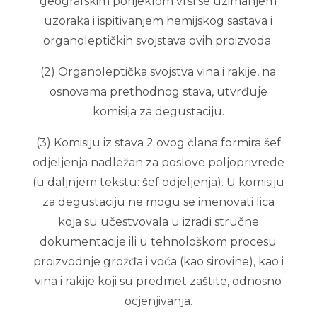
geografskim porijeklom vrši se uzimanjem
uzoraka i ispitivanjem hemijskog sastava i
organoleptičkih svojstava ovih proizvoda.
(2) Organoleptička svojstva vina i rakije, na
osnovama prethodnog stava, utvrđuje
komisija za degustaciju.
(3) Komisiju iz stava 2 ovog člana formira šef
odjeljenja nadležan za poslove poljoprivrede
(u daljnjem tekstu: šef odjeljenja). U komisiju
za degustaciju ne mogu se imenovati lica
koja su učestvovala u izradi stručne
dokumentacije ili u tehnološkom procesu
proizvodnje grožđa i voća (kao sirovine), kao i
vina i rakije koji su predmet zaštite, odnosno
ocjenjivanja.