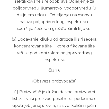
rektifikovane šire odobrava Odjeljenje za
poljoprivredu, šumarstvo i vodoprivredu (u
daljnjem tekstu: Odjeljenje) na osnovu
nalaza poljoprivrednog inspektora o
sadržaju šećera u grožđu, širi ili kljuku.
(5) Dodavanje kljuku od grožđa ili širi šećera,
koncentrovane šire ili korektifikovane šire
vrši se pod kontrolom poljoprivrednog
inspektora.
Član 6
(Obaveza proizvođača)
(1) Proizvođač je dužan da vodi proizvodni
list, za svaki proizvod posebno, s podacima o
upotrijebljenoj sirovini, nazivu, količini i jačini