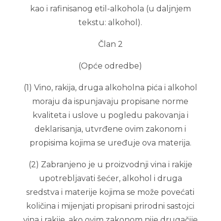
kao i rafinisanog etil-alkohola (u daljnjem
tekstu: alkohol).
Član 2
(Opće odredbe)
(1) Vino, rakija, druga alkoholna pića i alkohol
moraju da ispunjavaju propisane norme
kvaliteta i uslove u pogledu pakovanja i
deklarisanja, utvrđene ovim zakonom i
propisima kojima se uređuje ova materija.
(2) Zabranjeno je u proizvodnji vina i rakije
upotrebljavati šećer, alkohol i druga
sredstva i materije kojima se može povećati
količina i mijenjati propisani prirodni sastojci
vina i rakije, ako ovim zakonom nije drugačije