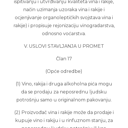
ispitivanju i utvrđivanju kvaliteta vina i rakije,
način uzimanja uzoraka vina i rakije i
ocjenjivanje organoleptičkih svojstava vina i
rakije) i propisuje rejonizaciju vinogradarstva,
odnosno voćarstva.
V. USLOVI STAVLJANJA U PROMET
Član 17
(Opće odredbe)
(1) Vino, rakija i druga alkoholna pića mogu
da se prodaju za neposrednu ljudsku
potrošnju samo u originalnom pakovanju.
(2) Proizvođač vina i rakije može da prodaje i
kupuje vino i rakiju i u rinfuznom stanju, za