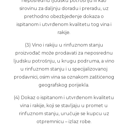
neposrednu ljudsku potrošnju ili kao
sirovinu za daljnju doradu i preradu, uz
prethodno obezbjeđenje dokaza o
ispitanom i utvrđenom kvalitetu tog vina i
rakije.
(3) Vino i rakiju u rinfuznom stanju
proizvođač može prodavati za neposrednu
ljudsku potrošnju, u krugu podruma, a vino
u rinfuznom stanju i u specijalizovanoj
prodavnici, osim vina sa oznakom zaštićenog
geografskog porijekla.
(4) Dokaz o ispitanom i utvrđenom kvalitetu
vina i rakije, koji se stavljaju u promet u
rinfuznom stanju, uručuje se kupcu uz
otpremnicu – izlaz robe.