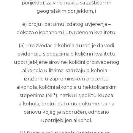
porijeklo), za vino i rakiju sa zaštićenim
geografskim porijeklom, i
e) broju i datumu izdatog uvjerenja –
dokaza o ispitanom i utvrđenom kvalitetu.
(3) Proizvođač alkohola dužan je da vodi
evidenciju s podacima o količini i kvalitetu
upotrijebljene sirovine; količini proizvedenog
alkohola u litrima; sadržaju alkohola –
izraženo u zapreminskom procentu
alkohola; količini alkohola u hektolitarskim
stepenima (NL*); nazivu i sjedištu kupca
alkohola; broju i datumu dokumenta na
osnovu kojeg je isporučen, odnosno
upotrijebljen alkohol.