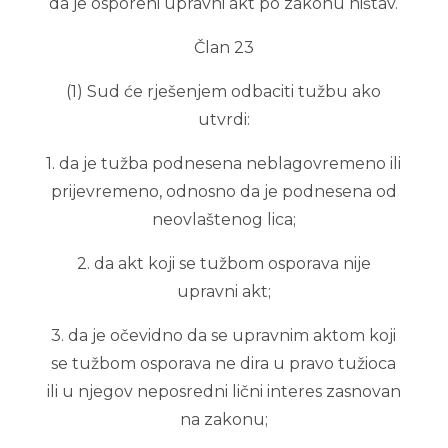
da je osporeni upravni akt po zakonu ništav.
Član 23
(1) Sud će rješenjem odbaciti tužbu ako
utvrdi:
1. da je tužba podnesena neblagovremeno ili
prijevremeno, odnosno da je podnesena od
neovlaštenog lica;
2. da akt koji se tužbom osporava nije
upravni akt;
3. da je očevidno da se upravnim aktom koji
se tužbom osporava ne dira u pravo tužioca
ili u njegov neposredni lični interes zasnovan
na zakonu;