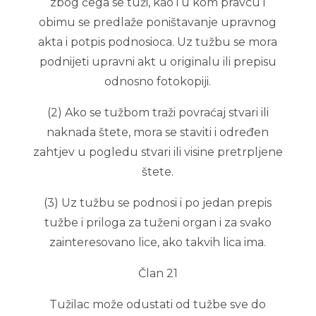
zbog čega se tuži, kao i u kom pravcu i
obimu se predlaže poništavanje upravnog
akta i potpis podnosioca. Uz tužbu se mora
podnijeti upravni akt u originalu ili prepisu
odnosno fotokopiji.
(2) Ako se tužbom traži povraćaj stvari ili
naknada štete, mora se staviti i određen
zahtjev u pogledu stvari ili visine pretrpljene
štete.
(3) Uz tužbu se podnosi i po jedan prepis
tužbe i priloga za tuženi organ i za svako
zainteresovano lice, ako takvih lica ima.
Član 21
Tužilac može odustati od tužbe sve do