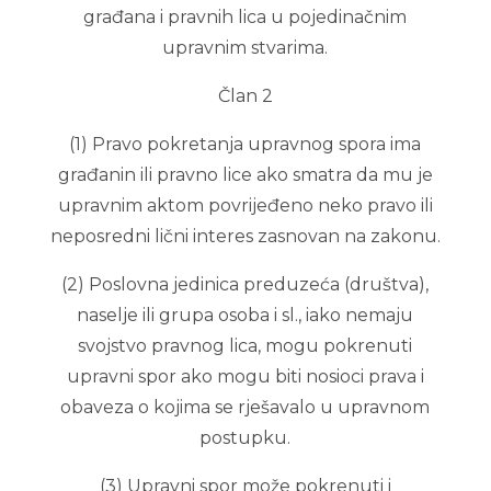
građana i pravnih lica u pojedinačnim
upravnim stvarima.
Član 2
(1) Pravo pokretanja upravnog spora ima
građanin ili pravno lice ako smatra da mu je
upravnim aktom povrijeđeno neko pravo ili
neposredni lični interes zasnovan na zakonu.
(2) Poslovna jedinica preduzeća (društva),
naselje ili grupa osoba i sl., iako nemaju
svojstvo pravnog lica, mogu pokrenuti
upravni spor ako mogu biti nosioci prava i
obaveza o kojima se rješavalo u upravnom
postupku.
(3) Upravni spor može pokrenuti i