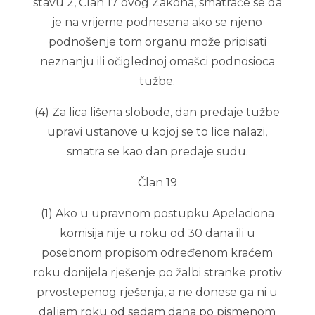
stavu 2, Član 17 ovog Zakona, smatraće se da
je na vrijeme podnesena ako se njeno
podnošenje tom organu može pripisati
neznanju ili očiglednoj omašci podnosioca
tužbe.
(4) Za lica lišena slobode, dan predaje tužbe
upravi ustanove u kojoj se to lice nalazi,
smatra se kao dan predaje sudu.
Član 19
(1) Ako u upravnom postupku Apelaciona
komisija nije u roku od 30 dana ili u
posebnom propisom određenom kraćem
roku donijela rješenje po žalbi stranke protiv
prvostepenog rješenja, a ne donese ga ni u
daljem roku od sedam dana po pismenom