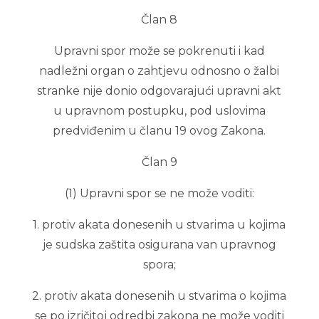
Član 8
Upravni spor može se pokrenuti i kad
nadležni organ o zahtjevu odnosno o žalbi
stranke nije donio odgovarajući upravni akt
u upravnom postupku, pod uslovima
predviđenim u članu 19 ovog Zakona.
Član 9
(1) Upravni spor se ne može voditi:
1. protiv akata donesenih u stvarima u kojima
je sudska zaštita osigurana van upravnog
spora;
2. protiv akata donesenih u stvarima o kojima
se po izričitoj odredbi zakona ne može voditi