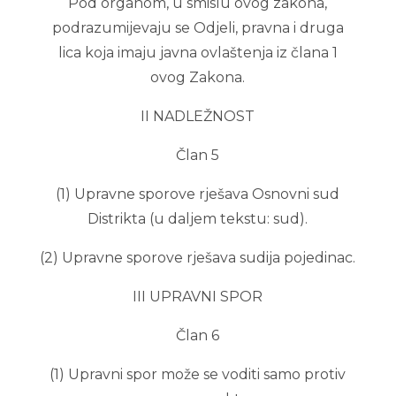
Pod organom, u smislu ovog zakona,
podrazumijevaju se Odjeli, pravna i druga
lica koja imaju javna ovlaštenja iz člana 1
ovog Zakona.
II NADLEŽNOST
Član 5
(1) Upravne sporove rješava Osnovni sud
Distrikta (u daljem tekstu: sud).
(2) Upravne sporove rješava sudija pojedinac.
III UPRAVNI SPOR
Član 6
(1) Upravni spor može se voditi samo protiv