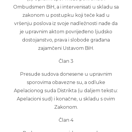
Ombudsmen BiH, a i intervenisati u skladu sa
zakonom u postupku koji teče kad u
vršenju poslova iz svoje nadležnosti nađe da
je upravnim aktom povrijeđeno ljudsko
dostojanstvo, prava i slobode građana
zajamčeni Ustavom BiH.
Član 3
Presude sudova donesene u upravnim
sporovima obavezne su, a odluke
Apelacionog suda Distrikta (u daljem tekstu:
Apelacioni sud) i konačne, u skladu s ovim
Zakonom.
Član 4