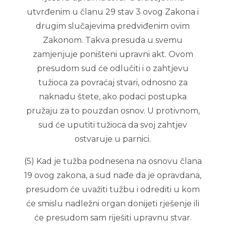
utvrđenim u članu 29 stav 3 ovog Zakona i
drugim slučajevima predviđenim ovim
Zakonom. Takva presuda u svemu
zamjenjuje poništeni upravni akt. Ovom
presudom sud će odlučiti i o zahtjevu
tužioca za povraćaj stvari, odnosno za
naknadu štete, ako podaci postupka
pružaju za to pouzdan osnov. U protivnom,
sud će uputiti tužioca da svoj zahtjev
ostvaruje u parnici.
(5) Kad je tužba podnesena na osnovu člana
19 ovog zakona, a sud nađe da je opravdana,
presudom će uvažiti tužbu i odrediti u kom
će smislu nadležni organ donijeti rješenje ili
će presudom sam riješiti upravnu stvar.