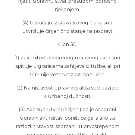
riješiti upravnu stvar presudom, odnosno
rješenjem.
(4) U slučaju iz stava 3 ovog člana sud
utvrđuje činjenično stanje na raspravi.
Član 30
(1) Zakonitost osporenog upravnog akta sud
ispituje u granicama zahtjeva iz tužbe, ali pri
tom nije vezan razlozima tužbe.
(2) Na ništavost upravnog akta sud pazi po
službenoj dužnosti.
(3) Ako sud utvrdi (ocijeni) da je osporeni
upravni akt ništav, poništiće ga, a ako su
razlozi ništavosti sadržani i u prvostepenom
upravnom aktu, poništiće i taj akt.