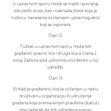
U upravnom sporu može se tražiti i povraćaj
oduzetih stvari, kao i naknada štete koja je
tužiocu nanesena izvršenjem upravnog akta
koji se osporava.
Član 12
Tužilac u upravnom sporu može biti
građanin, pravno lice i druga lica iz člana 2
ovog Zakona pod uslovima utvrđenim u toj
odredbi.
Član 13
(1) Kad je građaninu koji je učlanjen u neku
društvenu organizaciju ili udruženje
građana koja prema svojim pravilima (statut)
ima zadatak da štiti određena prava i