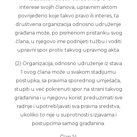
interese svojih članova, upravnim aktom
povrijeđeno koje takvo pravo ili interes, ta
društvena organizacija odnosno udruženje
građana može, po pismenom pristanku svog
člana, u njegovo ime podnijeti tužbu i voditi
upravni spor protiv takvog upravnog akta.
(2) Organizacija, odnosno udruženje iz stava
1 ovog člana može u svakom stadijumu
postupka, sa pravima sporednog umješača,
stupiti u već pokrenuti spor na strani takvog
građanina i u njegovu korist preduzimati sve
radnje i upotrebljavati sva pravna sredstva,
ukoliko to nije u suprotnosti s izjavama i
postupcima samog građanina.
Član 14