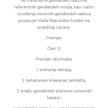
(4) Parametre geodetskih datuma
referentnih geodetskih mreža, kao i način
izvođenja osnovnih geodetskih radova
propisuje Vlada Republike Srpske na
prijedlog Uprave.
Premjer
Član 12
Premjer obuhvata:
1. snimanje detalja,
2. katastarsko klasiranje zemljišta,
3. izradu geodetskih planova i osnovnih
karata i