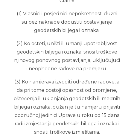
Član 6
(1) Vlasnici i posjednici nepokretnosti dužni
su bez naknade dopustiti postavljanje
geodetskih biljega i oznaka.
(2) Ko ošteti, uništi ili umanji upotrebljivost
geodetskih biljega i oznaka, snosi troškove
njihovog ponovnog postavljanja, uključujući
i neophodne radove na premjeru.
(3) Ko namjerava izvoditi određene radove, a
da pri tome postoji opasnost od promjene,
oštećenja ili uklanjanja geodetskih ili međnih
biljega i oznaka, dužan je tu namjeru prijaviti
područnoj jedinici Uprave u roku od 15 dana
radi izmještanja geodetskih biljega i oznaka i
snositi troškove izmještanja.