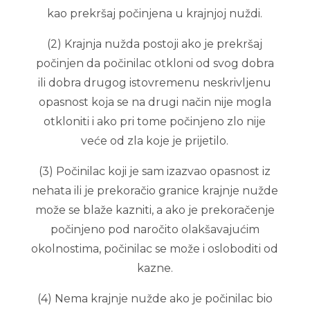
kao prekršaj počinjena u krajnjoj nuždi.
(2) Krajnja nužda postoji ako je prekršaj
počinjen da počinilac otkloni od svog dobra
ili dobra drugog istovremenu neskrivljenu
opasnost koja se na drugi način nije mogla
otkloniti i ako pri tome počinjeno zlo nije
veće od zla koje je prijetilo.
(3) Počinilac koji je sam izazvao opasnost iz
nehata ili je prekoračio granice krajnje nužde
može se blaže kazniti, a ako je prekoračenje
počinjeno pod naročito olakšavajućim
okolnostima, počinilac se može i osloboditi od
kazne.
(4) Nema krajnje nužde ako je počinilac bio