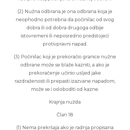
(2) Nužna odbrana je ona odbrana koja je
neophodno potrebna da počinilac od svog
dobra ili od dobra drugoga odbije
istovremeni ili neposredno predstojeći
protivpravni napad.
(3) Počinilac koji je prekoračio granice nužne
odbrane može se blaže kazniti, a ako je
prekoračenje učinio usljed jake
razdraženosti ili prepasti izazvane napadom,
može se i osloboditi od kazne.
Krajnja nužda
Član 18
(1) Nema prekršaja ako je radnja propisana