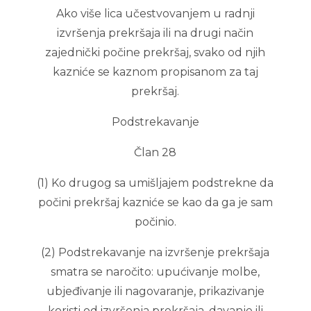
Ako više lica učestvovanjem u radnji
izvršenja prekršaja ili na drugi način
zajednički počine prekršaj, svako od njih
kazniće se kaznom propisanom za taj
prekršaj.
Podstrekavanje
Član 28
(1) Ko drugog sa umišljajem podstrekne da
počini prekršaj kazniće se kao da ga je sam
počinio.
(2) Podstrekavanje na izvršenje prekršaja
smatra se naročito: upućivanje molbe,
ubjeđivanje ili nagovaranje, prikazivanje
koristi od izvršenja prekršaja, davanje ili