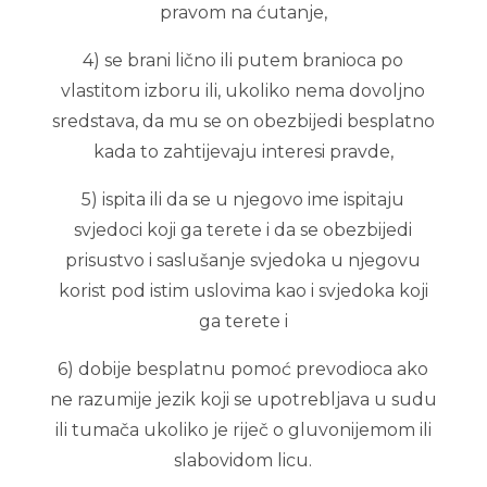
pravom na ćutanje,
4) se brani lično ili putem branioca po
vlastitom izboru ili, ukoliko nema dovoljno
sredstava, da mu se on obezbijedi besplatno
kada to zahtijevaju interesi pravde,
5) ispita ili da se u njegovo ime ispitaju
svjedoci koji ga terete i da se obezbijedi
prisustvo i saslušanje svjedoka u njegovu
korist pod istim uslovima kao i svjedoka koji
ga terete i
6) dobije besplatnu pomoć prevodioca ako
ne razumije jezik koji se upotrebljava u sudu
ili tumača ukoliko je riječ o gluvonijemom ili
slabovidom licu.