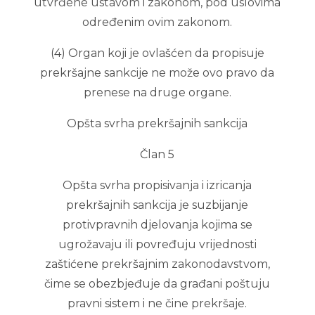
utvrđene ustavom i zakonom, pod uslovima
određenim ovim zakonom.
(4) Organ koji je ovlašćen da propisuje
prekršajne sankcije ne može ovo pravo da
prenese na druge organe.
Opšta svrha prekršajnih sankcija
Član 5
Opšta svrha propisivanja i izricanja
prekršajnih sankcija je suzbijanje
protivpravnih djelovanja kojima se
ugrožavaju ili povređuju vrijednosti
zaštićene prekršajnim zakonodavstvom,
čime se obezbjeđuje da građani poštuju
pravni sistem i ne čine prekršaje.