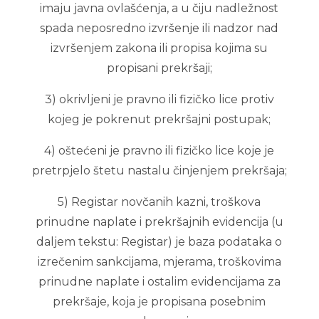
imaju javna ovlašćenja, a u čiju nadležnost
spada neposredno izvršenje ili nadzor nad
izvršenjem zakona ili propisa kojima su
propisani prekršaji;
3) okrivljeni je pravno ili fizičko lice protiv
kojeg je pokrenut prekršajni postupak;
4) oštećeni je pravno ili fizičko lice koje je
pretrpjelo štetu nastalu činjenjem prekršaja;
5) Registar novčanih kazni, troškova
prinudne naplate i prekršajnih evidencija (u
daljem tekstu: Registar) je baza podataka o
izrečenim sankcijama, mjerama, troškovima
prinudne naplate i ostalim evidencijama za
prekršaje, koja je propisana posebnim