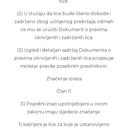
sud.
(2) U slučaju da lice bude lišeno slobode i
zadržano zbog učinjenog prekršaja, odmah
će mu se uručiti Dokument o pravima
okrivljenih i zadržanih lica.
(3) Izgled i detaljan sadržaj Dokumenta o
pravima okrivljenih i zadržanih lica propisuje
ministar pravde posebnim pravilnikom.
Značenje izraza
Član 11
(1) Pojedini izrazi upotrijebljeni u ovom
zakonu imaju sljedeće značenje:
1) kažnjeni je lice za koje je ustanovljeno