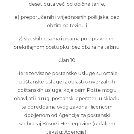
deset puta veći od obične tarife,
e) preporučenih i vrijednosnih pošiljaka, bez
obzira na težinu i
ž) sudskih pisama i pisama po upravnom i
prekršajnom postupku, bez obzira na težinu.
Član 10
Herezervisane poštanske usluge su ostale
poštanske usluge iz oblasti univerzalnih
poštanskih usluga, koje osim Pošte mogu
obavljati i drugi poštanski operateri u skladu
sa odredbama ovog zakona i licencom
dobijenom od Agencije za poštanski
saobraćaj Bosne i Hercegovine (u daljem
tekstu: Agencija).