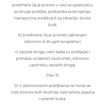
predmete čiji je prenos u vezi sa opasnošću
za druge pošiljke, poštanska postrojenja i
transportna sredstva ili za zdravlje i živote
ljudi,
b) predmete čiji je promet zabranjen
zakonom ili drugim propisima i
v) opojne droge, osim kada su pošiljalac i
primalac ovlašćeni za promet, odnosno
upotrebu opojnih droga.
Član 15
(1) U pismonosnim pošiljkama ne može se
vršiti prenos živih životinja, osim pčela, pijavica
i svilenih buba.