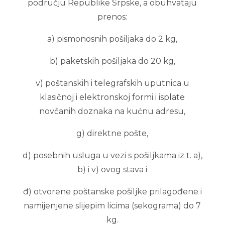
području Republike Srpske, a obuhvataju
prenos:
a) pismonosnih pošiljaka do 2 kg,
b) paketskih pošiljaka do 20 kg,
v) poštanskih i telegrafskih uputnica u
klasičnoj i elektronskoj formi i isplate
novčanih doznaka na kućnu adresu,
g) direktne pošte,
d) posebnih usluga u vezi s pošiljkama iz t. a),
b) i v) ovog stava i
đ) otvorene poštanske pošiljke prilagođene i
namijenjene slijepim licima (sekograma) do 7
kg.