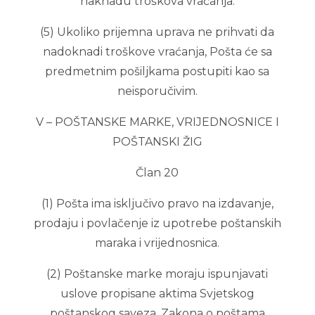
naknadu troškova vraćanja.
(5) Ukoliko prijemna uprava ne prihvati da
nadoknadi troškove vraćanja, Pošta će sa
predmetnim pošiljkama postupiti kao sa
neisporučivim.
V – POŠTANSKE MARKE, VRIJEDNOSNICE I
POŠTANSKI ŽIG
Član 20
(1) Pošta ima isključivo pravo na izdavanje,
prodaju i povlačenje iz upotrebe poštanskih
maraka i vrijednosnica.
(2) Poštanske marke moraju ispunjavati
uslove propisane aktima Svjetskog
poštanskog saveza, Zakona o poštama