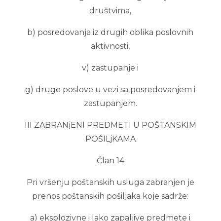
društvima,
b) posredovanja iz drugih oblika poslovnih
aktivnosti,
v) zastupanje i
g) druge poslove u vezi sa posredovanjem i
zastupanjem.
III ZABRANjENI PREDMETI U POŠTANSKIM
POŠILjKAMA
Član 14
Pri vršenju poštanskih usluga zabranjen je
prenos poštanskih pošiljaka koje sadrže:
a) eksplozivne i lako zapaljive predmete i