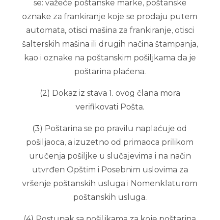
se: važeće poštanske marke, poštanske
oznake za frankiranje koje se prodaju putem
automata, otisci mašina za frankiranje, otisci
šalterskih mašina ili drugih načina štampanja,
kao i oznake na poštanskim pošiljkama da je
poštarina plaćena.
(2) Dokaz iz stava 1. ovog člana mora
verifikovati Pošta.
(3) Poštarina se po pravilu naplaćuje od
pošiljaoca, a izuzetno od primaoca prilikom
uručenja pošiljke u slučajevima i na način
utvrđen Opštim i Posebnim uslovima za
vršenje poštanskih usluga i Nomenklaturom
poštanskih usluga.
(4) Postupak sa pošiljkama za koje poštarina