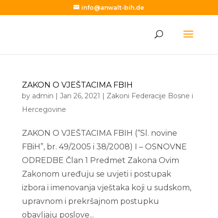
info@anwalt-bih.de
ZAKON O VJEŠTACIMA FBIH
by
admin
|
Jan 26, 2021
|
Zakoni Federacije Bosne i
Hercegovine
ZAKON O VJEŠTACIMA FBIH (“Sl. novine
FBiH”, br. 49/2005 i 38/2008) I – OSNOVNE
ODREDBE Član 1 Predmet Zakona Ovim
Zakonom uređuju se uvjeti i postupak
izbora i imenovanja vještaka koji u sudskom,
upravnom i prekršajnom postupku
obavljaju poslove...