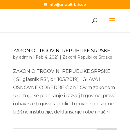
info@anwalt-bih.de
ZAKON O TRGOVINI REPUBLIKE SRPSKE
by
admin
|
Feb 4, 2021
|
Zakoni Republike Srpske
ZAKON O TRGOVINI REPUBLIKE SRPSKE
(“Sl. glasnik RS”, br. 105/2019) GLAVA I
OSNOVNE ODREDBE Član 1 Ovim zakonom
uređuju se planiranje i razvoj trgovine, prava
i obaveze trgovaca, oblici trgovine, posebne
tržišne institucije, deklarisanje robe i način...