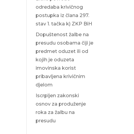
odredaba krivičnog
postupka iz člana 297.
stav 1. tačka k) ZKP BiH
Dopuštenost žalbe na
presudu osobama čiji je
predmet oduzet ili od
kojih je oduzeta
imovinska korist
pribavljena krivičnim
djelom
Iscrpljen zakonski
osnov za produženje
roka za žalbu na
presudu