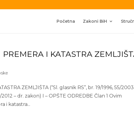
Početna
Zakoni BiH
Stručn
 PREMERA I KATASTRA ZEMLJIŠT
pske
A ZEMLJIŠTA (“Sl. glasnik RS”, br. 19/1996, 55/2003
 i 6/2012 – dr. zakon) I – OPŠTE ODREDBE Član 1 Ovim
i katastra...