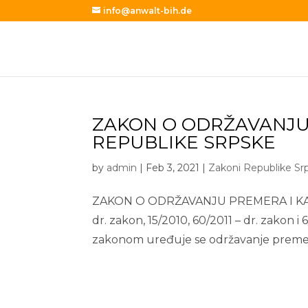
info@anwalt-bih.de
ZAKON O ODRŽAVANJU
REPUBLIKE SRPSKE
by
admin
|
Feb 3, 2021
|
Zakoni Republike Sr
ZAKON O ODRŽAVANJU PREMERA I KATASTR
dr. zakon, 15/2010, 60/2011 – dr. zakon
zakonom uređuje se održavanje premera 