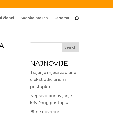
i članci
Sudska praksa
O nama
A
Search
NAJNOVIJE
Trajanje mjera zabrane
 –
u ekstradicionom
postupku
Nepravo ponavljanje
krivičnog postupka
Bitne povrede