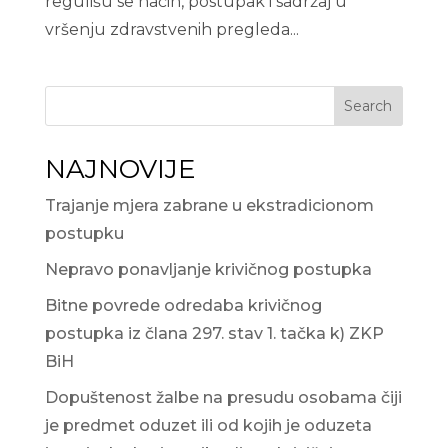
regulišu se način, postupak i sadržaj u
vršenju zdravstvenih pregleda...
Search
NAJNOVIJE
Trajanje mjera zabrane u ekstradicionom
postupku
Nepravo ponavljanje krivičnog postupka
Bitne povrede odredaba krivičnog
postupka iz člana 297. stav 1. tačka k) ZKP
BiH
Dopuštenost žalbe na presudu osobama čiji
je predmet oduzet ili od kojih je oduzeta