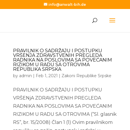
info@anwalt-bih.de
PRAVILNIK O SADRŽAJU I POSTUPKU
VRŠENJA ZDRAVSTVENIH PREGLEDA
RADNIKA NA POSLOVIMA SA POVEĆANIM
RIZIKOM U RADU SA OTROVIMA
REPUBLIKA SRPSKA
by
admin
|
Feb 1, 2021
|
Zakoni Republike Srpske
PRAVILNIK O SADRŽAJU I POSTUPKU
VRŠENjA ZDRAVSTVENIH PREGLEDA
RADNIKA NA POSLOVIMA SA POVEĆANIM
RIZIKOM U RADU SA OTROVIMA (“Sl. glasnik
RS”, br. 15/2008) Član 1 (1) Ovim pravilnikom