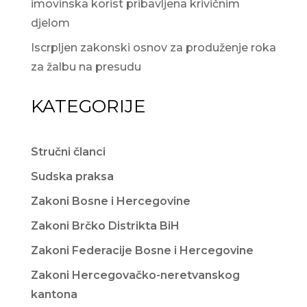
imovinska korist pribavljena krivičnim
djelom
Iscrpljen zakonski osnov za produženje roka
za žalbu na presudu
KATEGORIJE
Stručni članci
Sudska praksa
Zakoni Bosne i Hercegovine
Zakoni Brčko Distrikta BiH
Zakoni Federacije Bosne i Hercegovine
Zakoni Hercegovačko-neretvanskog
kantona